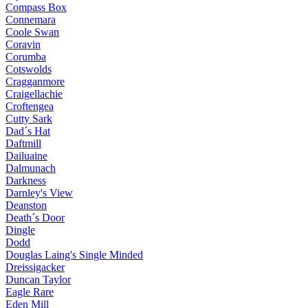
Compass Box
Connemara
Coole Swan
Coravin
Corumba
Cotswolds
Cragganmore
Craigellachie
Croftengea
Cutty Sark
Dad´s Hat
Daftmill
Dailuaine
Dalmunach
Darkness
Darnley's View
Deanston
Death´s Door
Dingle
Dodd
Douglas Laing's Single Minded
Dreissigacker
Duncan Taylor
Eagle Rare
Eden Mill