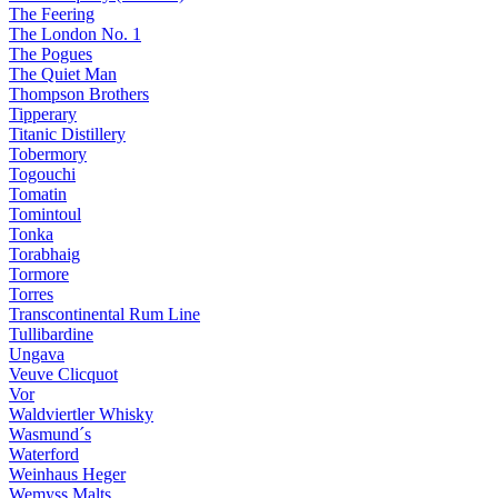
The Feering
The London No. 1
The Pogues
The Quiet Man
Thompson Brothers
Tipperary
Titanic Distillery
Tobermory
Togouchi
Tomatin
Tomintoul
Tonka
Torabhaig
Tormore
Torres
Transcontinental Rum Line
Tullibardine
Ungava
Veuve Clicquot
Vor
Waldviertler Whisky
Wasmund´s
Waterford
Weinhaus Heger
Wemyss Malts