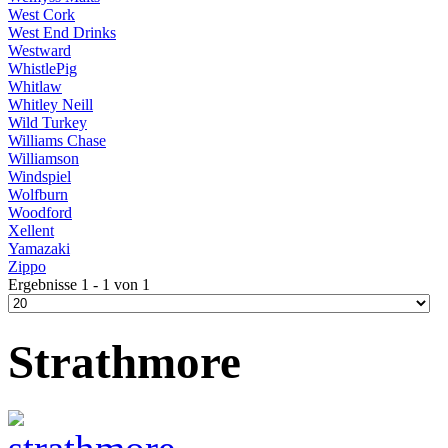
West Cork
West End Drinks
Westward
WhistlePig
Whitlaw
Whitley Neill
Wild Turkey
Williams Chase
Williamson
Windspiel
Wolfburn
Woodford
Xellent
Yamazaki
Zippo
Ergebnisse 1 - 1 von 1
Strathmore