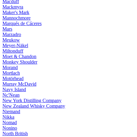
Macduff
Mackmyra
Maker's Mark
Mannochmore
Marqués de Cáceres
Mars
Marzadro
Meukow
Meyer-Näkel
Miltonduff
Moet & Chandon
Monkey Shoulder
Morand
Mortlach
Motörhead
Murray McDavid
Navy Island
Nc'Nean
New York Distilling Company
New Zealand Whisky Company
Niemand
Nikka
Nomad
Nonino
North British