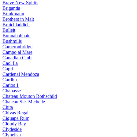
Brave New Spirits
Brigantia
Brinkmann
Brothers in Malt
Bruichladdich
Bulleit
Bunnahabhain
Bushmills
Cameronbridge
Campo al Mare
Canadian Club
Caol Ila
Capri
Cardenal Mendoza
Cardhu
Carlos 1
Chabasse
Chateau Mouton Rothschild
Chateau Ste. Michelle
Chita
Chivas Regal
Ciguapa Rum
Cloudy Bay
Clydeside
Clynelish