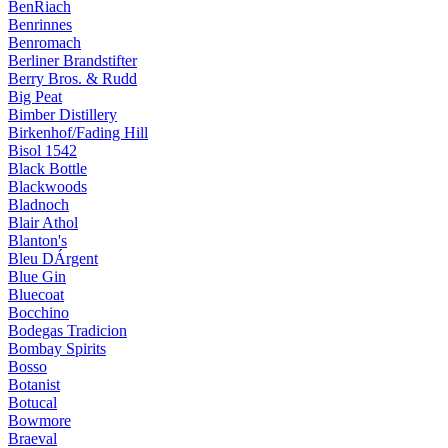
BenRiach
Benrinnes
Benromach
Berliner Brandstifter
Berry Bros. & Rudd
Big Peat
Bimber Distillery
Birkenhof/Fading Hill
Bisol 1542
Black Bottle
Blackwoods
Bladnoch
Blair Athol
Blanton's
Bleu DÁrgent
Blue Gin
Bluecoat
Bocchino
Bodegas Tradicion
Bombay Spirits
Bosso
Botanist
Botucal
Bowmore
Braeval