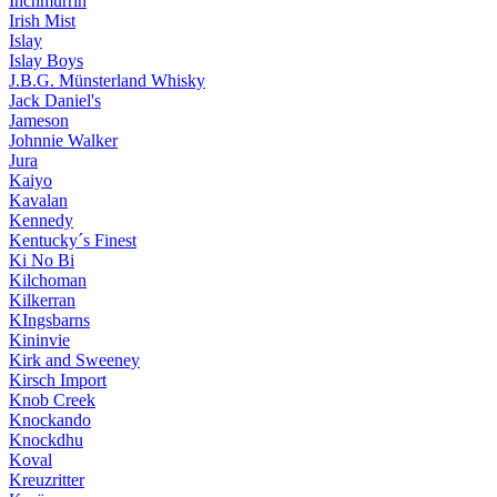
Inchmurrin
Irish Mist
Islay
Islay Boys
J.B.G. Münsterland Whisky
Jack Daniel's
Jameson
Johnnie Walker
Jura
Kaiyo
Kavalan
Kennedy
Kentucky´s Finest
Ki No Bi
Kilchoman
Kilkerran
KIngsbarns
Kininvie
Kirk and Sweeney
Kirsch Import
Knob Creek
Knockando
Knockdhu
Koval
Kreuzritter