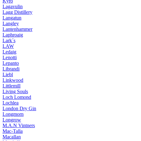
Kyrö
Lagavulin
Lagg Distillery
Langatun
Langley
Lantenhammer
Laphroaig
Lark´s
LAW
Ledaig
Lenotti
Lepanto
Librandi
Liebl
Linkwood
Littlemill
Living Souls
Loch Lomond
Lochlea
London Dry Gin
Longmorn
Longrow
M.A.N Vintners
Mac-Talla
Macallan