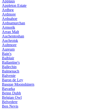
Applaus
Appleton Estate
Ardbeg
Ardmore
Ardnahoe
Ardnamurchan
Armorik
Arran Malt
Auchentoshan
Auchroisk
Aultmore
Aureum
Bain's
Balblair
Ballantine's
Ballechin
Balmenach
Balvenie
Baron de Ley
Basque Moonshiners
Bavarka
Beinn Dubh
Belgian Owl
Belvedere
Ben Nevis