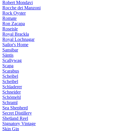
Robert Mondavi
Rocche dei Manzoni
Rock Oyster
Romate
Ron Zacapa
Roseisle
Royal Brackla
Royal Lochnagar
Sailor's Home
Sansibar
Säntis
Scallywag
Scapa
Scarabus
Scheibel
Scheibel
Schladerer
Schneider
Schömehl
Schraml
Sea Shepherd
Secret Distillery
Shetland Reel
Signatory Vintage
Skin Gin