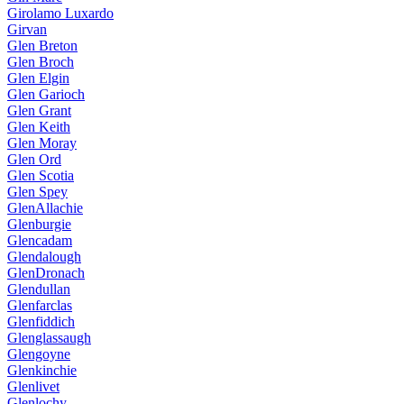
Girolamo Luxardo
Girvan
Glen Breton
Glen Broch
Glen Elgin
Glen Garioch
Glen Grant
Glen Keith
Glen Moray
Glen Ord
Glen Scotia
Glen Spey
GlenAllachie
Glenburgie
Glencadam
Glendalough
GlenDronach
Glendullan
Glenfarclas
Glenfiddich
Glenglassaugh
Glengoyne
Glenkinchie
Glenlivet
Glenlochy