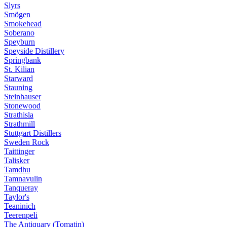
Slyrs
Smögen
Smokehead
Soberano
Speyburn
Speyside Distillery
Springbank
St. Kilian
Starward
Stauning
Steinhauser
Stonewood
Strathisla
Strathmill
Stuttgart Distillers
Sweden Rock
Taittinger
Talisker
Tamdhu
Tamnavulin
Tanqueray
Taylor's
Teaninich
Teerenpeli
The Antiquary (Tomatin)