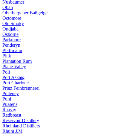
Nusbaumer
Oban
Oberbergener Baßgeige
Octomore
Ole Smoky
Ondjaba
Osborne
Parkmore
Penderyn
Pfaffmann
Pink
Plantation Rum
Platte Valley
Poli
Port Askaig
Port Charlotte
Prinz Feinbrennerei
Pulteney
Puni
Pusser's
Raasay
Redbreast
Reservoir Distillery
Rheinland Distillers
Rhum J.M