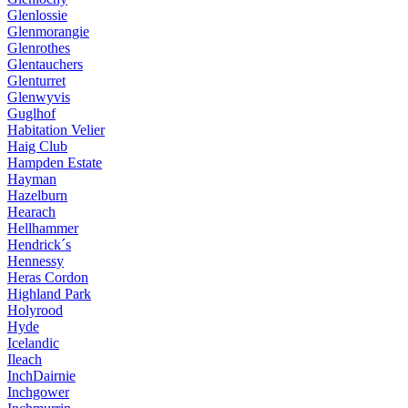
Glenlossie
Glenmorangie
Glenrothes
Glentauchers
Glenturret
Glenwyvis
Guglhof
Habitation Velier
Haig Club
Hampden Estate
Hayman
Hazelburn
Hearach
Hellhammer
Hendrick´s
Hennessy
Heras Cordon
Highland Park
Holyrood
Hyde
Icelandic
Ileach
InchDairnie
Inchgower