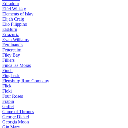
Edradour
Eifel Whisky
Elements of Islay
Elijah Craig
Elio Filippino
ElsBurn
Errazuriz
Evan Williams
Ferdinand's
Fettercairn
Filey Bay
Filliers
Finca las Moras
Finch
Finglassie
Flensburg Rum Company
Flick
Floki
Four Roses
Frapin
Gaffel
Game of Thrones
George Dickel
Georgia Moon
Gin Mare