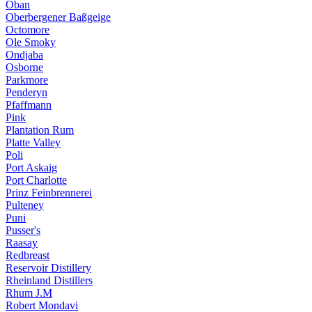
Oban
Oberbergener Baßgeige
Octomore
Ole Smoky
Ondjaba
Osborne
Parkmore
Penderyn
Pfaffmann
Pink
Plantation Rum
Platte Valley
Poli
Port Askaig
Port Charlotte
Prinz Feinbrennerei
Pulteney
Puni
Pusser's
Raasay
Redbreast
Reservoir Distillery
Rheinland Distillers
Rhum J.M
Robert Mondavi