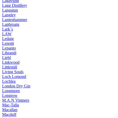
Lagavulin
Lagg Distillery
Langatun
Langley
Lantenhammer
Laphroaig
Lark´s
LAW
Ledaig
Lenotti
Lepanto
Librandi
Liebl
Linkwood
Littlemill
Living Souls
Loch Lomond
Lochlea
London Dry Gin
Longmorn
Longrow
M.A.N Vintners
Mac-Talla
Macallan
Macduff