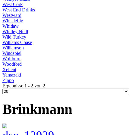
West Cork
West End Drinks
Westward
WhistlePig
Whitlaw
Whitley Neill
Wild Turkey
Williams Chase
Williamson
Windspiel
Wolfburn
Woodford
Xellent
Yamazaki
Zippo
Ergebnisse 1 - 2 von 2
Brinkmann