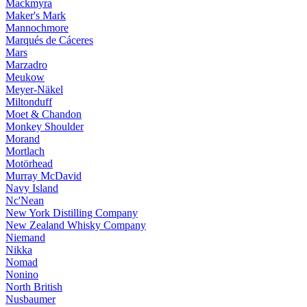
Mackmyra
Maker's Mark
Mannochmore
Marqués de Cáceres
Mars
Marzadro
Meukow
Meyer-Näkel
Miltonduff
Moet & Chandon
Monkey Shoulder
Morand
Mortlach
Motörhead
Murray McDavid
Navy Island
Nc'Nean
New York Distilling Company
New Zealand Whisky Company
Niemand
Nikka
Nomad
Nonino
North British
Nusbaumer