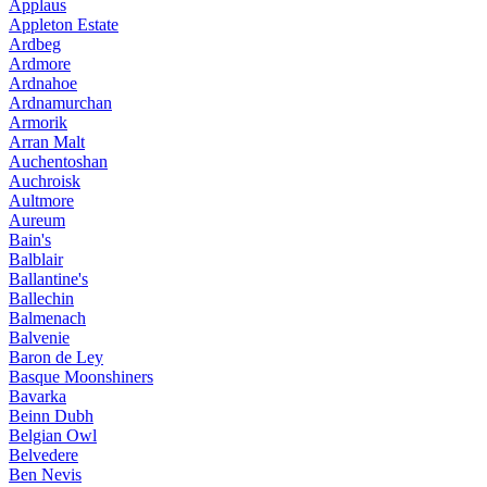
Applaus
Appleton Estate
Ardbeg
Ardmore
Ardnahoe
Ardnamurchan
Armorik
Arran Malt
Auchentoshan
Auchroisk
Aultmore
Aureum
Bain's
Balblair
Ballantine's
Ballechin
Balmenach
Balvenie
Baron de Ley
Basque Moonshiners
Bavarka
Beinn Dubh
Belgian Owl
Belvedere
Ben Nevis