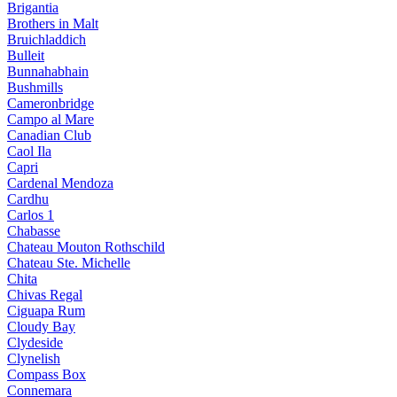
Brigantia
Brothers in Malt
Bruichladdich
Bulleit
Bunnahabhain
Bushmills
Cameronbridge
Campo al Mare
Canadian Club
Caol Ila
Capri
Cardenal Mendoza
Cardhu
Carlos 1
Chabasse
Chateau Mouton Rothschild
Chateau Ste. Michelle
Chita
Chivas Regal
Ciguapa Rum
Cloudy Bay
Clydeside
Clynelish
Compass Box
Connemara