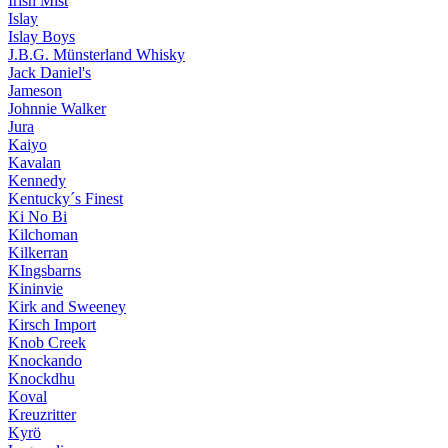
Irish Mist
Islay
Islay Boys
J.B.G. Münsterland Whisky
Jack Daniel's
Jameson
Johnnie Walker
Jura
Kaiyo
Kavalan
Kennedy
Kentucky´s Finest
Ki No Bi
Kilchoman
Kilkerran
KIngsbarns
Kininvie
Kirk and Sweeney
Kirsch Import
Knob Creek
Knockando
Knockdhu
Koval
Kreuzritter
Kyrö