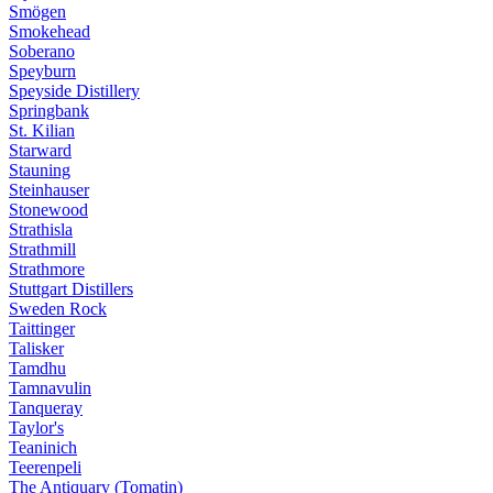
Smögen
Smokehead
Soberano
Speyburn
Speyside Distillery
Springbank
St. Kilian
Starward
Stauning
Steinhauser
Stonewood
Strathisla
Strathmill
Strathmore
Stuttgart Distillers
Sweden Rock
Taittinger
Talisker
Tamdhu
Tamnavulin
Tanqueray
Taylor's
Teaninich
Teerenpeli
The Antiquary (Tomatin)