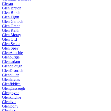
Girvan
Glen Breton
Glen Broch
Glen Elgin
Glen Garioch
Glen Grant
Glen Keith
Glen Moray
Glen Ord
Glen Scotia
Glen Spey
GlenAllachie
Glenburgie
Glencadam
Glendalough
GlenDronach
Glendullan
Glenfarclas
Glenfiddich
Glenglassaugh
Glengoyne
Glenkinchie
Glenlivet
Glenlochy
Glenlossie