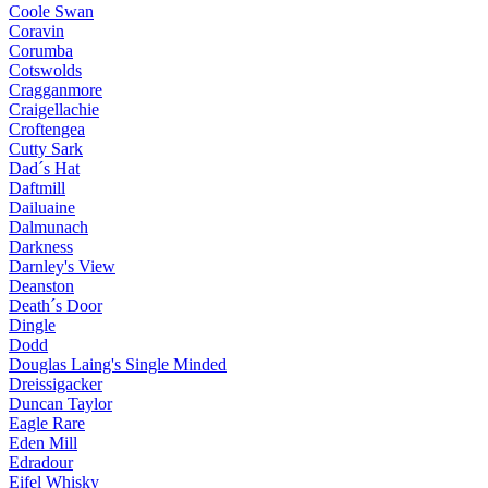
Coole Swan
Coravin
Corumba
Cotswolds
Cragganmore
Craigellachie
Croftengea
Cutty Sark
Dad´s Hat
Daftmill
Dailuaine
Dalmunach
Darkness
Darnley's View
Deanston
Death´s Door
Dingle
Dodd
Douglas Laing's Single Minded
Dreissigacker
Duncan Taylor
Eagle Rare
Eden Mill
Edradour
Eifel Whisky