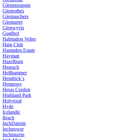
Glenmorangie
Glenrothes
Glentauchers
Glenturret
Glenwyvis
Guglhof
Habitation Velier
Haig Club
Hampden Estate
Hayman
Hazelburn
Hearach
Hellhammer
Hendrick´s
Hennessy
Heras Cordon
Highland Park
Holyrood
Hyde
Icelandic
Ileach
InchDairnie
Inchgower
Inchmurrin