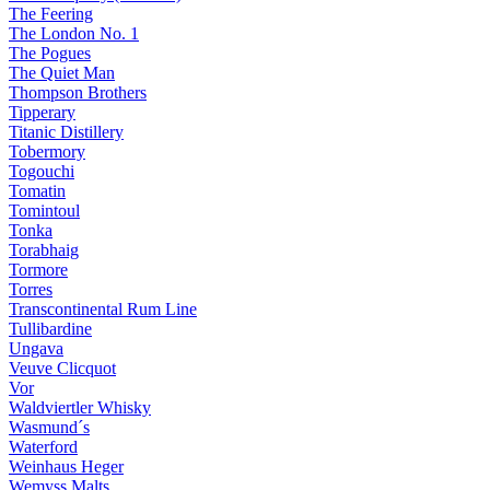
The Feering
The London No. 1
The Pogues
The Quiet Man
Thompson Brothers
Tipperary
Titanic Distillery
Tobermory
Togouchi
Tomatin
Tomintoul
Tonka
Torabhaig
Tormore
Torres
Transcontinental Rum Line
Tullibardine
Ungava
Veuve Clicquot
Vor
Waldviertler Whisky
Wasmund´s
Waterford
Weinhaus Heger
Wemyss Malts