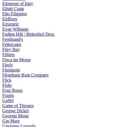
Elements of Islay
Elijah Craig
Elio Filippino
ElsBurn
Errazuriz
Evan Williams
Fading Hill / Birkenhof Dest.
Ferdinand's
Fettercairn
Filey Bay
Filliers
Finca las Moras
Finch
Finglassie
Flensburg Rum Company
Flick
Floki
Four Roses
Frapin
Gaffel
Game of Thrones
George Dickel
Georgia Moon
Gin Mare
Girolamo Luxardo