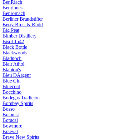
BenRiach
Benrinnes
Benromach
Berliner Brandstifter
Berry Bros. & Rudd
Big Peat
Bimber Distillery
Bisol 1542
Black Bottle
Blackwoods
Bladnoch
Blair Athol
Blanton's
Bleu DÁrgent
Blue Gin
Bluecoat
Bocchino
Bodegas Tradicion
Bombay Spirits
Bosso
Botanist
Botucal
Bowmore
Braeval
Brave New Spirits