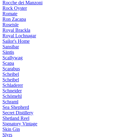
Rocche dei Manzoni
Rock Oyster
Romate
Ron Zacapa
Roseisle
Royal Brackla
Royal Lochnagar
Sailor's Home
Sansibar
Säntis
Scallywag
Scapa
Scarabus
Scheibel
Scheibel
Schladerer
Schneider
Schömehl
Schraml
Sea Shepherd
Secret Distillery
Shetland Reel
Signatory Vintage
Skin Gin
Slyrs