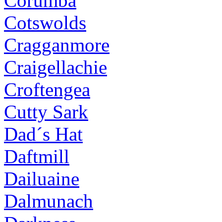
Corumba
Cotswolds
Cragganmore
Craigellachie
Croftengea
Cutty Sark
Dad´s Hat
Daftmill
Dailuaine
Dalmunach