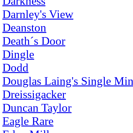
Darkness
Darnley's View
Deanston
Death´s Door
Dingle
Dodd
Douglas Laing's Single Mi
Dreissigacker
Duncan Taylor
Eagle Rare