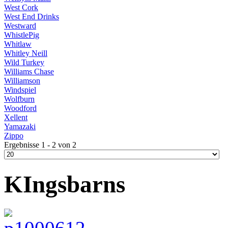
West Cork
West End Drinks
Westward
WhistlePig
Whitlaw
Whitley Neill
Wild Turkey
Williams Chase
Williamson
Windspiel
Wolfburn
Woodford
Xellent
Yamazaki
Zippo
Ergebnisse 1 - 2 von 2
KIngsbarns