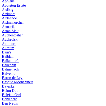
Applaus
Appleton Estate
Ardbeg
Ardmore
Ardnahoe
Ardnamurchan
Armorik
Arran Malt
Auchentoshan
Auchroisk
Aultmore
Aureum
Bain's
Balblair
Ballantine's
Ballechin
Balmenach
Balvenie
Baron de Ley
Basque Moonshiners
Bavarka
Beinn Dubh
Belgian Owl
Belvedere
Ben Nevis