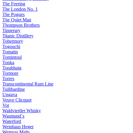
The Feering
The London No. 1
The Pogues
The Quiet Man
Thompson Brothers
Tipperary
Titanic Distillery
Tobermory
Togouchi
Tomatin
Tomintoul
Tonka
Torabhaig
Tormore
Torres
Transcontinental Rum Line
Tullibardine
Ungava
Veuve Clicquot
Vor
Waldviertler Whisky
Wasmund´s
Waterford
Weinhaus Heger
Wemyss Malts