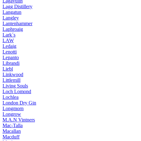
Lagavulin
Lagg Distillery
Langatun
Langley
Lantenhammer
Laphroaig
Lark´s
LAW
Ledaig
Lenotti
Lepanto
Librandi
Liebl
Linkwood
Littlemill
Living Souls
Loch Lomond
Lochlea
London Dry Gin
Longmorn
Longrow
M.A.N Vintners
Mac-Talla
Macallan
Macduff