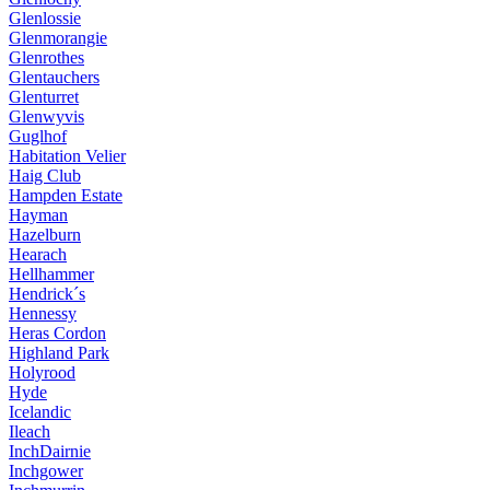
Glenlossie
Glenmorangie
Glenrothes
Glentauchers
Glenturret
Glenwyvis
Guglhof
Habitation Velier
Haig Club
Hampden Estate
Hayman
Hazelburn
Hearach
Hellhammer
Hendrick´s
Hennessy
Heras Cordon
Highland Park
Holyrood
Hyde
Icelandic
Ileach
InchDairnie
Inchgower