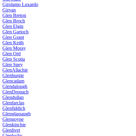
Girolamo Luxardo
Girvan
Glen Breton
Glen Broch
Glen Elgin
Glen Garioch
Glen Grant
Glen Keith
Glen Moray
Glen Ord
Glen Scotia
Glen Spey
GlenAllachie
Glenburgie
Glencadam
Glendalough
GlenDronach
Glendullan
Glenfarclas
Glenfiddich
Glenglassaugh
Glengoyne
Glenkinchie
Glenlivet
Glenlochy