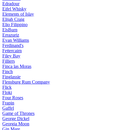
Edradour
Eifel Whisky
Elements of Islay
Elijah Craig
Elio Filippino
ElsBurn
Errazuriz
Evan Williams
Ferdinand's
Fettercairn
Filey Bay
Filliers
Finca las Moras
Finch
Finglassie
Flensburg Rum Company
Flick
Floki
Four Roses
Frapin
Gaffel
Game of Thrones
George Dickel
Georgia Moon
Gin Mare