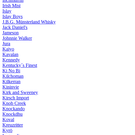
Inchmurrin
Irish Mist
Islay
Islay Boys
J.B.G. Münsterland Whisky
Jack Daniel's
Jameson
Johnnie Walker
Jura
Kaiyo
Kavalan
Kennedy
Kentucky´s Finest
Ki No Bi
Kilchoman
Kilkerran
Kininvie
Kirk and Sweeney
Kirsch Import
Knob Creek
Knockando
Knockdhu
Koval
Kreuzritter
Kyrö