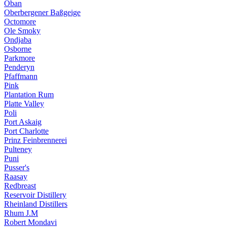
Oban
Oberbergener Baßgeige
Octomore
Ole Smoky
Ondjaba
Osborne
Parkmore
Penderyn
Pfaffmann
Pink
Plantation Rum
Platte Valley
Poli
Port Askaig
Port Charlotte
Prinz Feinbrennerei
Pulteney
Puni
Pusser's
Raasay
Redbreast
Reservoir Distillery
Rheinland Distillers
Rhum J.M
Robert Mondavi