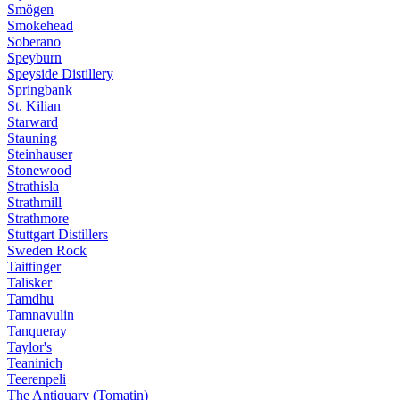
Smögen
Smokehead
Soberano
Speyburn
Speyside Distillery
Springbank
St. Kilian
Starward
Stauning
Steinhauser
Stonewood
Strathisla
Strathmill
Strathmore
Stuttgart Distillers
Sweden Rock
Taittinger
Talisker
Tamdhu
Tamnavulin
Tanqueray
Taylor's
Teaninich
Teerenpeli
The Antiquary (Tomatin)