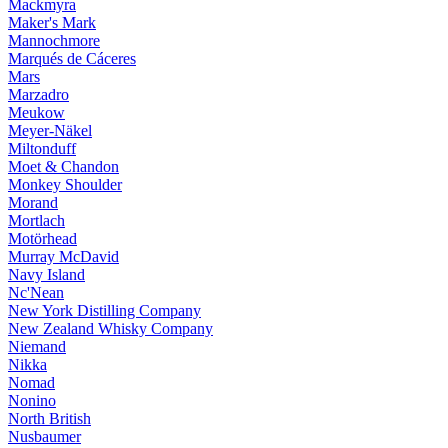
Mackmyra
Maker's Mark
Mannochmore
Marqués de Cáceres
Mars
Marzadro
Meukow
Meyer-Näkel
Miltonduff
Moet & Chandon
Monkey Shoulder
Morand
Mortlach
Motörhead
Murray McDavid
Navy Island
Nc'Nean
New York Distilling Company
New Zealand Whisky Company
Niemand
Nikka
Nomad
Nonino
North British
Nusbaumer