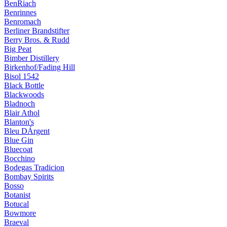
BenRiach
Benrinnes
Benromach
Berliner Brandstifter
Berry Bros. & Rudd
Big Peat
Bimber Distillery
Birkenhof/Fading Hill
Bisol 1542
Black Bottle
Blackwoods
Bladnoch
Blair Athol
Blanton's
Bleu DÁrgent
Blue Gin
Bluecoat
Bocchino
Bodegas Tradicion
Bombay Spirits
Bosso
Botanist
Botucal
Bowmore
Braeval