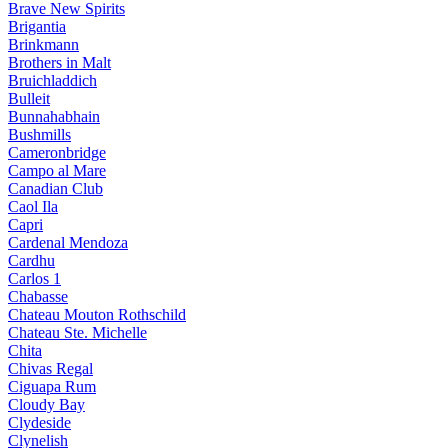
Brave New Spirits
Brigantia
Brinkmann
Brothers in Malt
Bruichladdich
Bulleit
Bunnahabhain
Bushmills
Cameronbridge
Campo al Mare
Canadian Club
Caol Ila
Capri
Cardenal Mendoza
Cardhu
Carlos 1
Chabasse
Chateau Mouton Rothschild
Chateau Ste. Michelle
Chita
Chivas Regal
Ciguapa Rum
Cloudy Bay
Clydeside
Clynelish