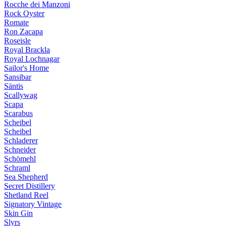
Rocche dei Manzoni
Rock Oyster
Romate
Ron Zacapa
Roseisle
Royal Brackla
Royal Lochnagar
Sailor's Home
Sansibar
Säntis
Scallywag
Scapa
Scarabus
Scheibel
Scheibel
Schladerer
Schneider
Schömehl
Schraml
Sea Shepherd
Secret Distillery
Shetland Reel
Signatory Vintage
Skin Gin
Slyrs