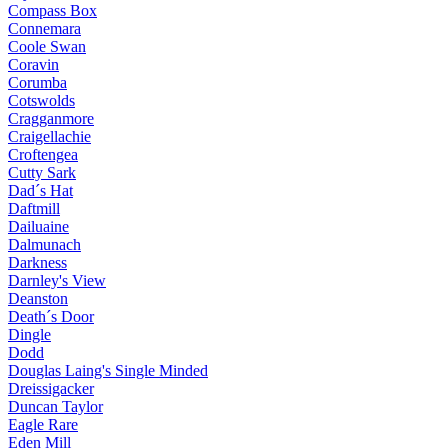
Compass Box
Connemara
Coole Swan
Coravin
Corumba
Cotswolds
Cragganmore
Craigellachie
Croftengea
Cutty Sark
Dad´s Hat
Daftmill
Dailuaine
Dalmunach
Darkness
Darnley's View
Deanston
Death´s Door
Dingle
Dodd
Douglas Laing's Single Minded
Dreissigacker
Duncan Taylor
Eagle Rare
Eden Mill