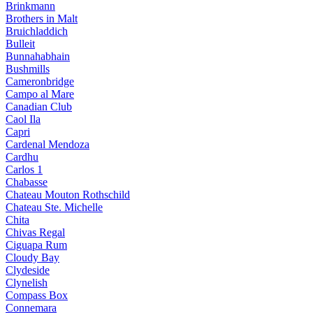
Brinkmann
Brothers in Malt
Bruichladdich
Bulleit
Bunnahabhain
Bushmills
Cameronbridge
Campo al Mare
Canadian Club
Caol Ila
Capri
Cardenal Mendoza
Cardhu
Carlos 1
Chabasse
Chateau Mouton Rothschild
Chateau Ste. Michelle
Chita
Chivas Regal
Ciguapa Rum
Cloudy Bay
Clydeside
Clynelish
Compass Box
Connemara