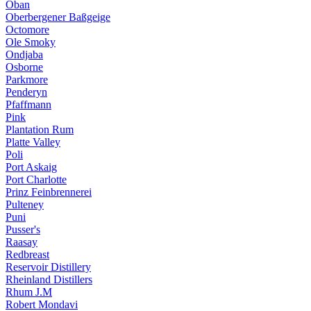
Oban
Oberbergener Baßgeige
Octomore
Ole Smoky
Ondjaba
Osborne
Parkmore
Penderyn
Pfaffmann
Pink
Plantation Rum
Platte Valley
Poli
Port Askaig
Port Charlotte
Prinz Feinbrennerei
Pulteney
Puni
Pusser's
Raasay
Redbreast
Reservoir Distillery
Rheinland Distillers
Rhum J.M
Robert Mondavi