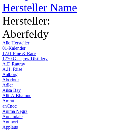
Hersteller Name
Hersteller:
Aberfeldy
Alle Hersteller
01-Kalender
1731 Fine & Rare
1770 Glasgow Distillery
A.D.Rattray
A.H. Riise
Aalborg
Aberlour
Adler
Ailsa Bay
Allt-A-Bhainne
Amrut
anCnoc
Anima Negra
Annandale
Antinori
Applaus