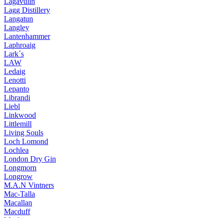
Lagavulin
Lagg Distillery
Langatun
Langley
Lantenhammer
Laphroaig
Lark´s
LAW
Ledaig
Lenotti
Lepanto
Librandi
Liebl
Linkwood
Littlemill
Living Souls
Loch Lomond
Lochlea
London Dry Gin
Longmorn
Longrow
M.A.N Vintners
Mac-Talla
Macallan
Macduff