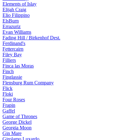
Elements of Islay
Elijah Craig
Elio Filippino
ElsBurn
Errazuriz
Evan Williams
Fading Hill / Birkenhof Dest.
Ferdinand's
Fettercairn
Filey Bay
Filliers
Finca las Moras
Finch
Finglassie
Flensburg Rum Company
Flick
Floki
Four Roses
Frapin
Gaffel
Game of Thrones
George Dickel
Georgia Moon
Gin Mare
Girolamo Luxardo