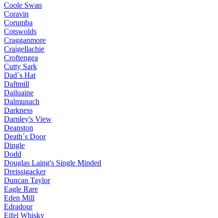
Coole Swan
Coravin
Corumba
Cotswolds
Cragganmore
Craigellachie
Croftengea
Cutty Sark
Dad´s Hat
Daftmill
Dailuaine
Dalmunach
Darkness
Darnley's View
Deanston
Death´s Door
Dingle
Dodd
Douglas Laing's Single Minded
Dreissigacker
Duncan Taylor
Eagle Rare
Eden Mill
Edradour
Eifel Whisky