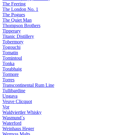
The Feering
The London No. 1
The Pogues
The Quiet Man
Thompson Brothers
Tipperary
Titanic Distillery
Tobermory
Togouchi
Tomatin
Tomintoul
Tonka
Torabhaig
Tormore
Torres
Transcontinental Rum Line
Tullibardine
Ungava
Veuve Clicquot
Vor
Waldviertler Whisky
Wasmund´s
Waterford
Weinhaus Heger
Wemyss Malts