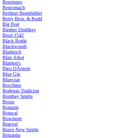
Benrinnes
Benromach
Berliner Brandstifter
Berry Bros. & Rudd
Big Peat
Bimber Distillery
Bisol 1542
Black Bottle
Blackwoods
Bladnoch
Blair Athol
Blanton's
Bleu DÁrgent
Blue Gin
Bluecoat
Bocchino
Bodegas Tradicion
Bombay Spirits
Bosso
Botanist
Botucal
Bowmore
Braeval
Brave New Spirits
Brigantia