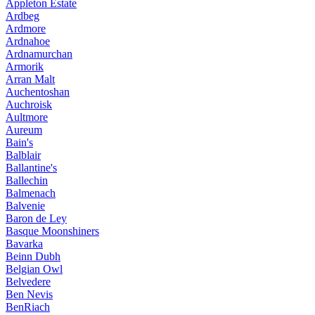
Appleton Estate
Ardbeg
Ardmore
Ardnahoe
Ardnamurchan
Armorik
Arran Malt
Auchentoshan
Auchroisk
Aultmore
Aureum
Bain's
Balblair
Ballantine's
Ballechin
Balmenach
Balvenie
Baron de Ley
Basque Moonshiners
Bavarka
Beinn Dubh
Belgian Owl
Belvedere
Ben Nevis
BenRiach