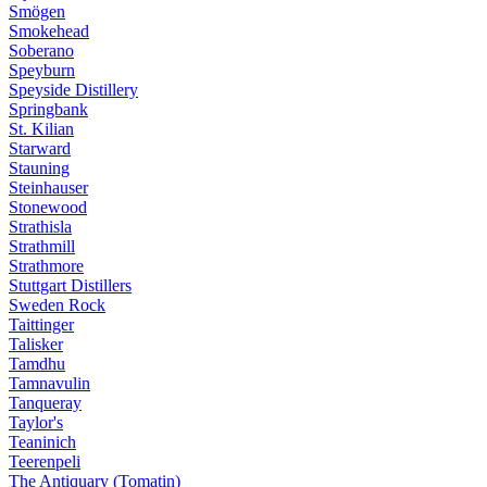
Smögen
Smokehead
Soberano
Speyburn
Speyside Distillery
Springbank
St. Kilian
Starward
Stauning
Steinhauser
Stonewood
Strathisla
Strathmill
Strathmore
Stuttgart Distillers
Sweden Rock
Taittinger
Talisker
Tamdhu
Tamnavulin
Tanqueray
Taylor's
Teaninich
Teerenpeli
The Antiquary (Tomatin)