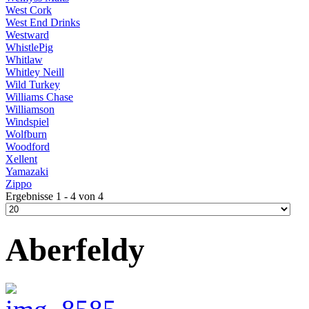
West Cork
West End Drinks
Westward
WhistlePig
Whitlaw
Whitley Neill
Wild Turkey
Williams Chase
Williamson
Windspiel
Wolfburn
Woodford
Xellent
Yamazaki
Zippo
Ergebnisse 1 - 4 von 4
Aberfeldy