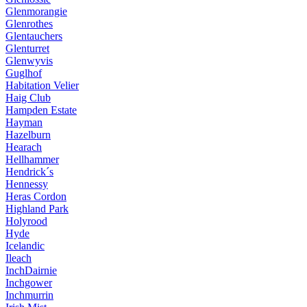
Glenmorangie
Glenrothes
Glentauchers
Glenturret
Glenwyvis
Guglhof
Habitation Velier
Haig Club
Hampden Estate
Hayman
Hazelburn
Hearach
Hellhammer
Hendrick´s
Hennessy
Heras Cordon
Highland Park
Holyrood
Hyde
Icelandic
Ileach
InchDairnie
Inchgower
Inchmurrin