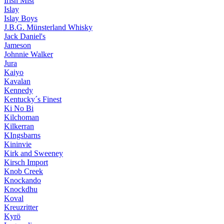
Irish Mist
Islay
Islay Boys
J.B.G. Münsterland Whisky
Jack Daniel's
Jameson
Johnnie Walker
Jura
Kaiyo
Kavalan
Kennedy
Kentucky´s Finest
Ki No Bi
Kilchoman
Kilkerran
KIngsbarns
Kininvie
Kirk and Sweeney
Kirsch Import
Knob Creek
Knockando
Knockdhu
Koval
Kreuzritter
Kyrö