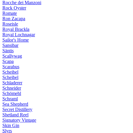
Rocche dei Manzoni
Rock Oyster
Romate
Ron Zacapa
Roseisle
Royal Brackla
Royal Lochnagar
Sailor's Home
Sansibar
Säntis
Scallywag
Scapa
Scarabus
Scheibel
Scheibel
Schladerer
Schneider
Schömehl
Schraml
Sea Shepherd
Secret Distillery
Shetland Reel
Signatory Vintage
Skin Gin
Slyrs