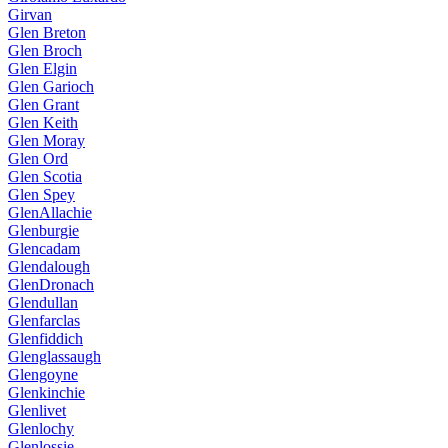
Girvan
Glen Breton
Glen Broch
Glen Elgin
Glen Garioch
Glen Grant
Glen Keith
Glen Moray
Glen Ord
Glen Scotia
Glen Spey
GlenAllachie
Glenburgie
Glencadam
Glendalough
GlenDronach
Glendullan
Glenfarclas
Glenfiddich
Glenglassaugh
Glengoyne
Glenkinchie
Glenlivet
Glenlochy
Glenlossie