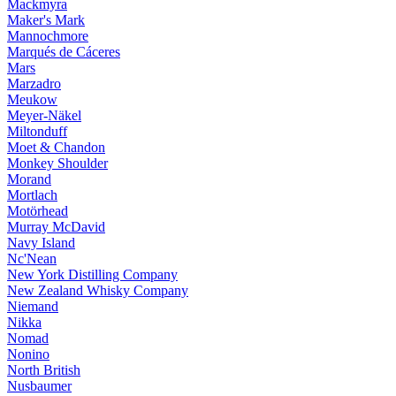
Mackmyra
Maker's Mark
Mannochmore
Marqués de Cáceres
Mars
Marzadro
Meukow
Meyer-Näkel
Miltonduff
Moet & Chandon
Monkey Shoulder
Morand
Mortlach
Motörhead
Murray McDavid
Navy Island
Nc'Nean
New York Distilling Company
New Zealand Whisky Company
Niemand
Nikka
Nomad
Nonino
North British
Nusbaumer