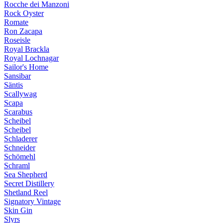
Rocche dei Manzoni
Rock Oyster
Romate
Ron Zacapa
Roseisle
Royal Brackla
Royal Lochnagar
Sailor's Home
Sansibar
Säntis
Scallywag
Scapa
Scarabus
Scheibel
Scheibel
Schladerer
Schneider
Schömehl
Schraml
Sea Shepherd
Secret Distillery
Shetland Reel
Signatory Vintage
Skin Gin
Slyrs