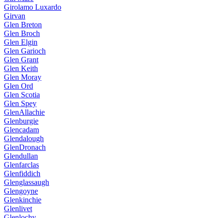
Girolamo Luxardo
Girvan
Glen Breton
Glen Broch
Glen Elgin
Glen Garioch
Glen Grant
Glen Keith
Glen Moray
Glen Ord
Glen Scotia
Glen Spey
GlenAllachie
Glenburgie
Glencadam
Glendalough
GlenDronach
Glendullan
Glenfarclas
Glenfiddich
Glenglassaugh
Glengoyne
Glenkinchie
Glenlivet
Glenlochy