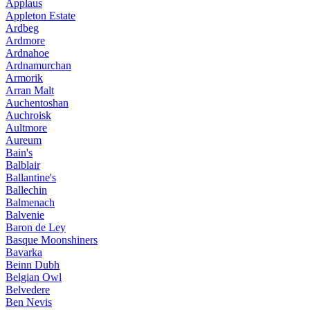
Applaus
Appleton Estate
Ardbeg
Ardmore
Ardnahoe
Ardnamurchan
Armorik
Arran Malt
Auchentoshan
Auchroisk
Aultmore
Aureum
Bain's
Balblair
Ballantine's
Ballechin
Balmenach
Balvenie
Baron de Ley
Basque Moonshiners
Bavarka
Beinn Dubh
Belgian Owl
Belvedere
Ben Nevis