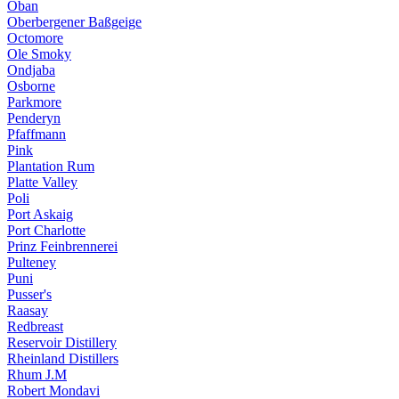
Oban
Oberbergener Baßgeige
Octomore
Ole Smoky
Ondjaba
Osborne
Parkmore
Penderyn
Pfaffmann
Pink
Plantation Rum
Platte Valley
Poli
Port Askaig
Port Charlotte
Prinz Feinbrennerei
Pulteney
Puni
Pusser's
Raasay
Redbreast
Reservoir Distillery
Rheinland Distillers
Rhum J.M
Robert Mondavi