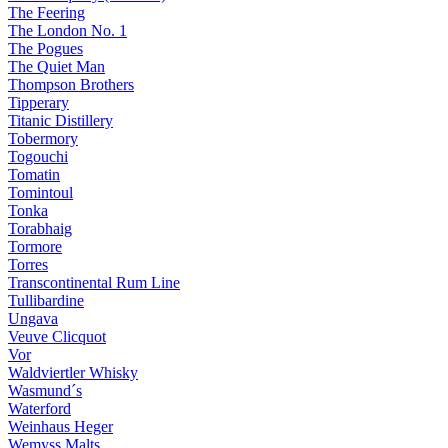
The Feering
The London No. 1
The Pogues
The Quiet Man
Thompson Brothers
Tipperary
Titanic Distillery
Tobermory
Togouchi
Tomatin
Tomintoul
Tonka
Torabhaig
Tormore
Torres
Transcontinental Rum Line
Tullibardine
Ungava
Veuve Clicquot
Vor
Waldviertler Whisky
Wasmund´s
Waterford
Weinhaus Heger
Wemyss Malts