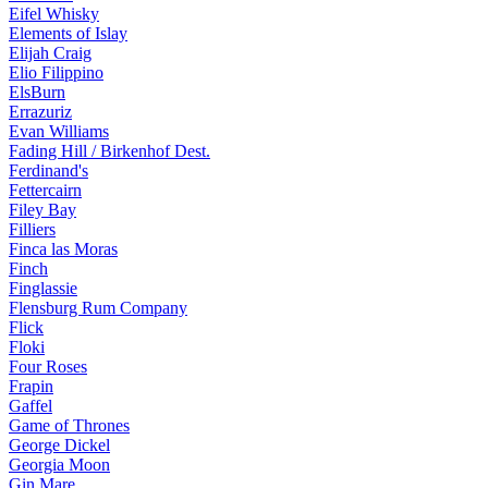
Eifel Whisky
Elements of Islay
Elijah Craig
Elio Filippino
ElsBurn
Errazuriz
Evan Williams
Fading Hill / Birkenhof Dest.
Ferdinand's
Fettercairn
Filey Bay
Filliers
Finca las Moras
Finch
Finglassie
Flensburg Rum Company
Flick
Floki
Four Roses
Frapin
Gaffel
Game of Thrones
George Dickel
Georgia Moon
Gin Mare