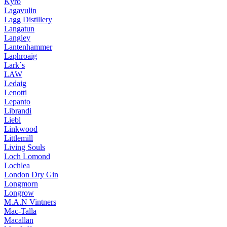
Kyrö
Lagavulin
Lagg Distillery
Langatun
Langley
Lantenhammer
Laphroaig
Lark´s
LAW
Ledaig
Lenotti
Lepanto
Librandi
Liebl
Linkwood
Littlemill
Living Souls
Loch Lomond
Lochlea
London Dry Gin
Longmorn
Longrow
M.A.N Vintners
Mac-Talla
Macallan