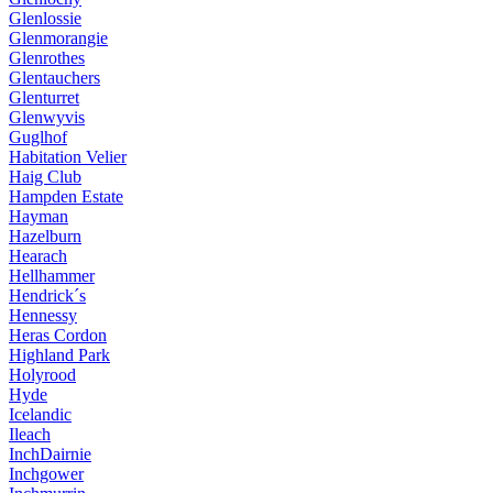
Glenlossie
Glenmorangie
Glenrothes
Glentauchers
Glenturret
Glenwyvis
Guglhof
Habitation Velier
Haig Club
Hampden Estate
Hayman
Hazelburn
Hearach
Hellhammer
Hendrick´s
Hennessy
Heras Cordon
Highland Park
Holyrood
Hyde
Icelandic
Ileach
InchDairnie
Inchgower