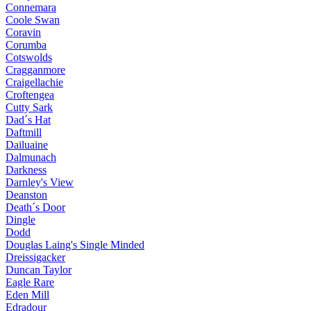
Connemara
Coole Swan
Coravin
Corumba
Cotswolds
Cragganmore
Craigellachie
Croftengea
Cutty Sark
Dad´s Hat
Daftmill
Dailuaine
Dalmunach
Darkness
Darnley's View
Deanston
Death´s Door
Dingle
Dodd
Douglas Laing's Single Minded
Dreissigacker
Duncan Taylor
Eagle Rare
Eden Mill
Edradour