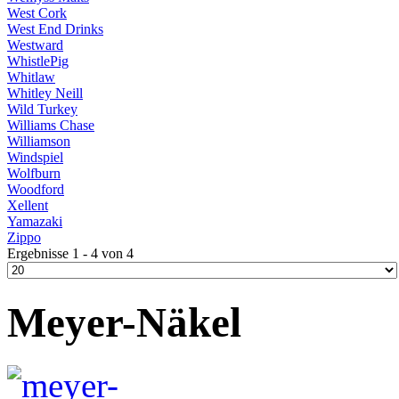
West Cork
West End Drinks
Westward
WhistlePig
Whitlaw
Whitley Neill
Wild Turkey
Williams Chase
Williamson
Windspiel
Wolfburn
Woodford
Xellent
Yamazaki
Zippo
Ergebnisse 1 - 4 von 4
Meyer-Näkel