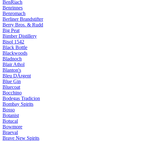
BenRiach
Benrinnes
Benromach
Berliner Brandstifter
Berry Bros. & Rudd
Big Peat
Bimber Distillery
Bisol 1542
Black Bottle
Blackwoods
Bladnoch
Blair Athol
Blanton's
Bleu DÁrgent
Blue Gin
Bluecoat
Bocchino
Bodegas Tradicion
Bombay Spirits
Bosso
Botanist
Botucal
Bowmore
Braeval
Brave New Spirits