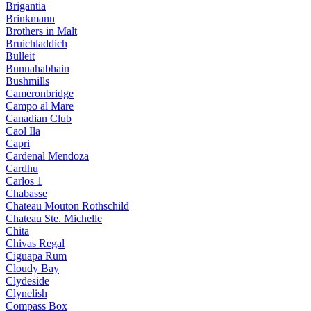
Brigantia
Brinkmann
Brothers in Malt
Bruichladdich
Bulleit
Bunnahabhain
Bushmills
Cameronbridge
Campo al Mare
Canadian Club
Caol Ila
Capri
Cardenal Mendoza
Cardhu
Carlos 1
Chabasse
Chateau Mouton Rothschild
Chateau Ste. Michelle
Chita
Chivas Regal
Ciguapa Rum
Cloudy Bay
Clydeside
Clynelish
Compass Box