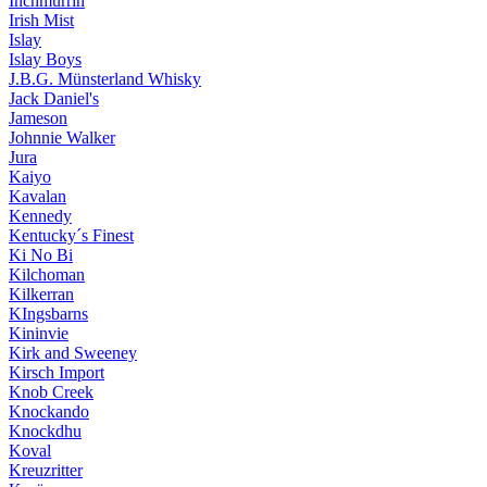
Inchmurrin
Irish Mist
Islay
Islay Boys
J.B.G. Münsterland Whisky
Jack Daniel's
Jameson
Johnnie Walker
Jura
Kaiyo
Kavalan
Kennedy
Kentucky´s Finest
Ki No Bi
Kilchoman
Kilkerran
KIngsbarns
Kininvie
Kirk and Sweeney
Kirsch Import
Knob Creek
Knockando
Knockdhu
Koval
Kreuzritter