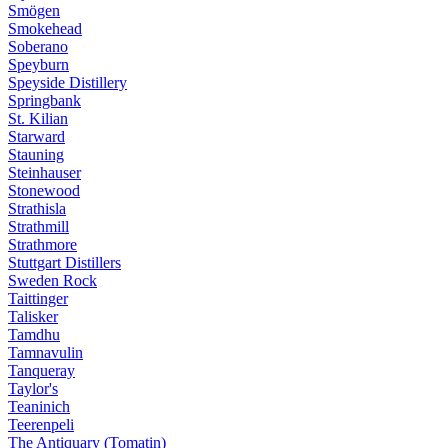
Smögen
Smokehead
Soberano
Speyburn
Speyside Distillery
Springbank
St. Kilian
Starward
Stauning
Steinhauser
Stonewood
Strathisla
Strathmill
Strathmore
Stuttgart Distillers
Sweden Rock
Taittinger
Talisker
Tamdhu
Tamnavulin
Tanqueray
Taylor's
Teaninich
Teerenpeli
The Antiquary (Tomatin)