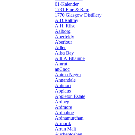
01-Kalender
1731 Fine & Rare
1770 Glasgow Distillery
A.D.Rattray
A.H. Riise
Aalborg
Aberfeldy
Aberlour
Adler
Ailsa Bay
Allt-A-Bhainne
Amrut
anCnoc
Anima Negra
Annandale
Antinori
Applaus
Appleton Estate
Ardbeg
Ardmore
Ardnahoe
Ardnamurchan
Armorik
Arran Malt
Auchentoshan