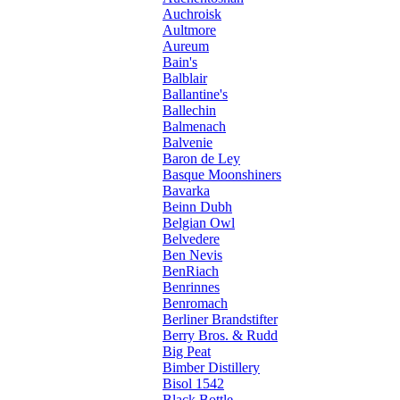
Auchroisk
Aultmore
Aureum
Bain's
Balblair
Ballantine's
Ballechin
Balmenach
Balvenie
Baron de Ley
Basque Moonshiners
Bavarka
Beinn Dubh
Belgian Owl
Belvedere
Ben Nevis
BenRiach
Benrinnes
Benromach
Berliner Brandstifter
Berry Bros. & Rudd
Big Peat
Bimber Distillery
Bisol 1542
Black Bottle