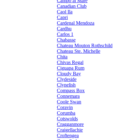
Campo al Mare
Canadian Club
Caol Ila
Capri
Cardenal Mendoza
Cardhu
Carlos 1
Chabasse
Chateau Mouton Rothschild
Chateau Ste. Michelle
Chita
Chivas Regal
Ciguapa Rum
Cloudy Bay
Clydeside
Clynelish
Compass Box
Connemara
Coole Swan
Coravin
Corumba
Cotswolds
Cragganmore
Craigellachie
Croftengea