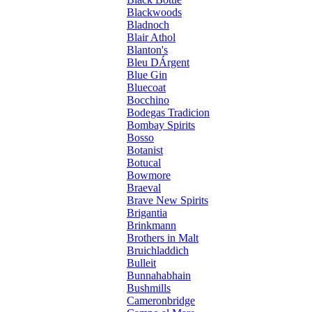
Blackwoods
Bladnoch
Blair Athol
Blanton's
Bleu DÁrgent
Blue Gin
Bluecoat
Bocchino
Bodegas Tradicion
Bombay Spirits
Bosso
Botanist
Botucal
Bowmore
Braeval
Brave New Spirits
Brigantia
Brinkmann
Brothers in Malt
Bruichladdich
Bulleit
Bunnahabhain
Bushmills
Cameronbridge