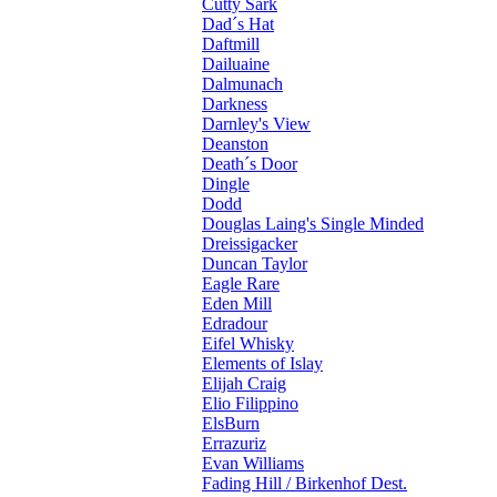
Cutty Sark
Dad´s Hat
Daftmill
Dailuaine
Dalmunach
Darkness
Darnley's View
Deanston
Death´s Door
Dingle
Dodd
Douglas Laing's Single Minded
Dreissigacker
Duncan Taylor
Eagle Rare
Eden Mill
Edradour
Eifel Whisky
Elements of Islay
Elijah Craig
Elio Filippino
ElsBurn
Errazuriz
Evan Williams
Fading Hill / Birkenhof Dest.