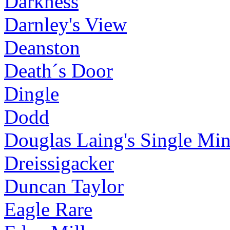
Darkness
Darnley's View
Deanston
Death´s Door
Dingle
Dodd
Douglas Laing's Single Mi
Dreissigacker
Duncan Taylor
Eagle Rare