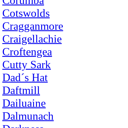
Corumba
Cotswolds
Cragganmore
Craigellachie
Croftengea
Cutty Sark
Dad´s Hat
Daftmill
Dailuaine
Dalmunach