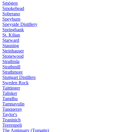
Smögen
Smokehead
Soberano
Speyburn
Speyside Distillery
Springbank
St. Kilian
Starward
Stauning
Steinhauser
Stonewood
Strathisla
Strathmill
Strathmore
Stuttgart Distillers
Sweden Rock
Taittinger
Talisker
Tamdhu
Tamnavulin
Tanqueray
Taylor's
Teaninich
Teerenpeli
The Antiquary (Tomatin)