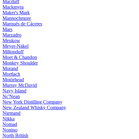
Macduff
Mackmyra
Maker's Mark
Mannochmore
Marqués de Cáceres
Mars
Marzadro
Meukow
Meyer-Näkel
Miltonduff
Moet & Chandon
Monkey Shoulder
Morand
Mortlach
Motörhead
Murray McDavid
Navy Island
Nc'Nean
New York Distilling Company
New Zealand Whisky Company
Niemand
Nikka
Nomad
Nonino
North British