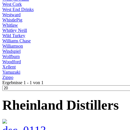
West Cork
West End Drinks
Westward
WhistlePig
Whitlaw
Whitley Neill
Wild Turkey
Williams Chase
Williamson
Windspiel
Wolfburn
Woodford
Xellent
Yamazaki
Zippo
Ergebnisse 1 - 1 von 1
Rheinland Distillers