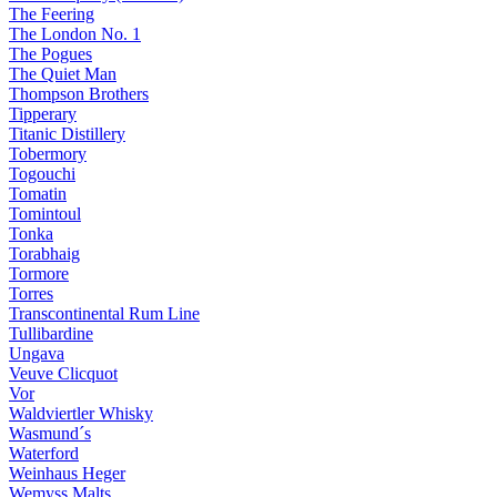
The Feering
The London No. 1
The Pogues
The Quiet Man
Thompson Brothers
Tipperary
Titanic Distillery
Tobermory
Togouchi
Tomatin
Tomintoul
Tonka
Torabhaig
Tormore
Torres
Transcontinental Rum Line
Tullibardine
Ungava
Veuve Clicquot
Vor
Waldviertler Whisky
Wasmund´s
Waterford
Weinhaus Heger
Wemyss Malts