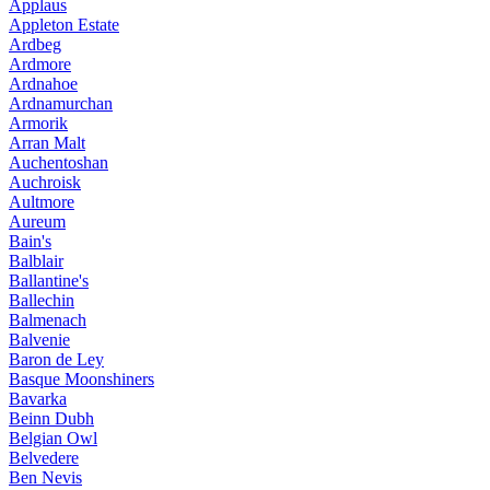
Applaus
Appleton Estate
Ardbeg
Ardmore
Ardnahoe
Ardnamurchan
Armorik
Arran Malt
Auchentoshan
Auchroisk
Aultmore
Aureum
Bain's
Balblair
Ballantine's
Ballechin
Balmenach
Balvenie
Baron de Ley
Basque Moonshiners
Bavarka
Beinn Dubh
Belgian Owl
Belvedere
Ben Nevis