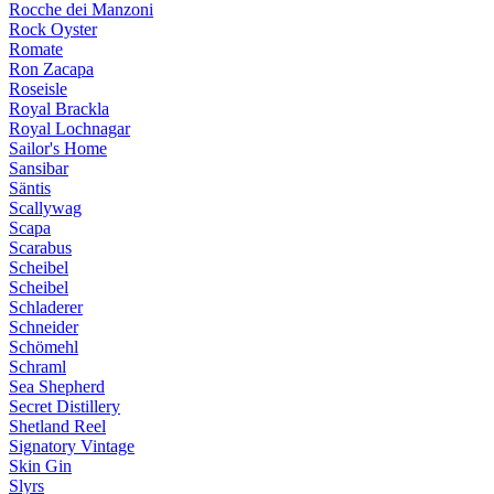
Rocche dei Manzoni
Rock Oyster
Romate
Ron Zacapa
Roseisle
Royal Brackla
Royal Lochnagar
Sailor's Home
Sansibar
Säntis
Scallywag
Scapa
Scarabus
Scheibel
Scheibel
Schladerer
Schneider
Schömehl
Schraml
Sea Shepherd
Secret Distillery
Shetland Reel
Signatory Vintage
Skin Gin
Slyrs