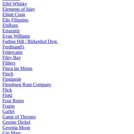
Eifel Whisky
Elements of Islay
Elijah Craig
Elio Filippino
ElsBurn
Errazuriz
Evan Williams
Fading Hill / Birkenhof Dest.
Ferdinand's
Fettercairn
Filey Bay
Filliers
Finca las Moras
Finch
Finglassie
Flensburg Rum Company
Flick
Floki
Four Roses
Frapin
Gaffel
Game of Thrones
George Dickel
Georgia Moon
Gin Mare