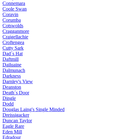
Connemara
Coole Swan
Coravin
Corumba
Cotswolds
Cragganmore
Craigellachie
Croftengea
Cutty Sark
Dad´s Hat
Daftmill
Dailuaine
Dalmunach
Darkness
Darnley's View
Deanston
Death´s Door
Dingle
Dodd
Douglas Laing's Single Minded
Dreissigacker
Duncan Taylor
Eagle Rare
Eden Mill
Edradour