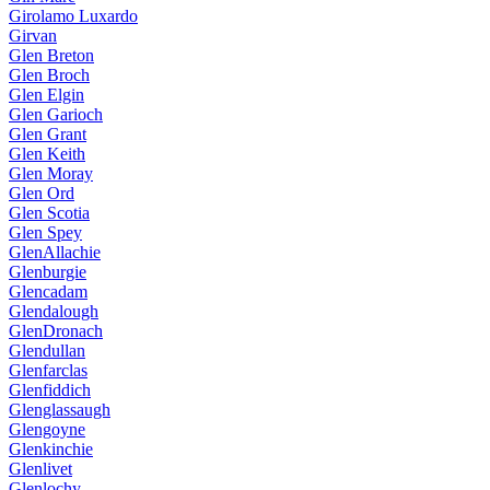
Girolamo Luxardo
Girvan
Glen Breton
Glen Broch
Glen Elgin
Glen Garioch
Glen Grant
Glen Keith
Glen Moray
Glen Ord
Glen Scotia
Glen Spey
GlenAllachie
Glenburgie
Glencadam
Glendalough
GlenDronach
Glendullan
Glenfarclas
Glenfiddich
Glenglassaugh
Glengoyne
Glenkinchie
Glenlivet
Glenlochy