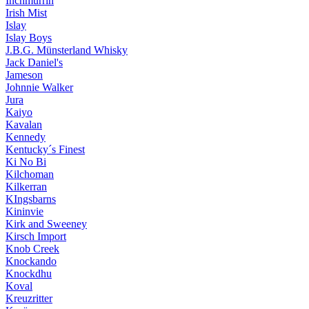
Inchmurrin
Irish Mist
Islay
Islay Boys
J.B.G. Münsterland Whisky
Jack Daniel's
Jameson
Johnnie Walker
Jura
Kaiyo
Kavalan
Kennedy
Kentucky´s Finest
Ki No Bi
Kilchoman
Kilkerran
KIngsbarns
Kininvie
Kirk and Sweeney
Kirsch Import
Knob Creek
Knockando
Knockdhu
Koval
Kreuzritter