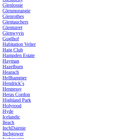
Glenlossie
Glenmorangie
Glenrothes
Glentauchers
Glenturret
Glenwyvis
Guglhof
Habitation Velier
Haig Club
Hampden Estate
Hayman
Hazelburn
Hearach
Hellhammer
Hendrick´s
Hennessy
Heras Cordon
Highland Park
Holyrood
Hyde
Icelandic
Ileach
InchDairnie
Inchgower