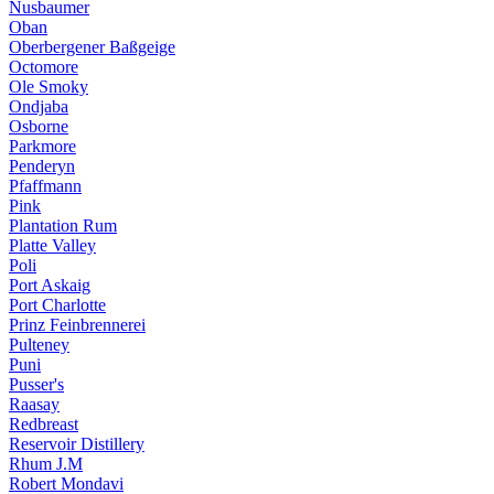
Nusbaumer
Oban
Oberbergener Baßgeige
Octomore
Ole Smoky
Ondjaba
Osborne
Parkmore
Penderyn
Pfaffmann
Pink
Plantation Rum
Platte Valley
Poli
Port Askaig
Port Charlotte
Prinz Feinbrennerei
Pulteney
Puni
Pusser's
Raasay
Redbreast
Reservoir Distillery
Rhum J.M
Robert Mondavi