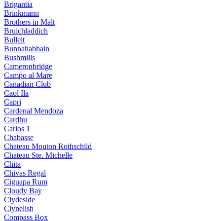
Brigantia
Brinkmann
Brothers in Malt
Bruichladdich
Bulleit
Bunnahabhain
Bushmills
Cameronbridge
Campo al Mare
Canadian Club
Caol Ila
Capri
Cardenal Mendoza
Cardhu
Carlos 1
Chabasse
Chateau Mouton Rothschild
Chateau Ste. Michelle
Chita
Chivas Regal
Ciguapa Rum
Cloudy Bay
Clydeside
Clynelish
Compass Box