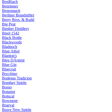
BenRiach
Benrinnes
Benromach
Berliner Brandstifter
Berry Bros. & Rudd
Big Peat
Bimber Distillery
Bisol 1542
Black Bottle
Blackwoods
Bladnoch
Blair Athol
Blanton's
Bleu DÁrgent
Blue Gin
Bluecoat
Bocchino
Bodegas Tradicion
Bombay Spirits
Bosso
Botanist
Botucal
Bowmore
Braeval
Brave New Spirits