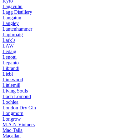
Kyrö
Lagavulin
Lagg Distillery
Langatun
Langley
Lantenhammer
Laphroaig
Lark´s
LAW
Ledaig
Lenotti
Lepanto
Librandi
Liebl
Linkwood
Littlemill
Living Souls
Loch Lomond
Lochlea
London Dry Gin
Longmorn
Longrow
M.A.N Vintners
Mac-Talla
Macallan