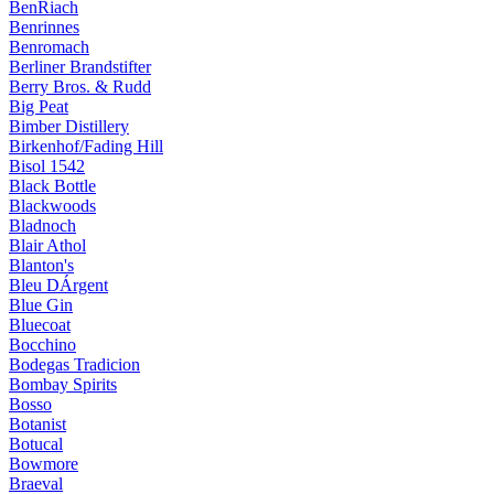
BenRiach
Benrinnes
Benromach
Berliner Brandstifter
Berry Bros. & Rudd
Big Peat
Bimber Distillery
Birkenhof/Fading Hill
Bisol 1542
Black Bottle
Blackwoods
Bladnoch
Blair Athol
Blanton's
Bleu DÁrgent
Blue Gin
Bluecoat
Bocchino
Bodegas Tradicion
Bombay Spirits
Bosso
Botanist
Botucal
Bowmore
Braeval