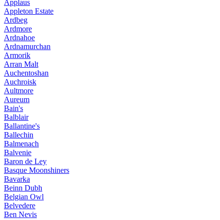
Applaus
Appleton Estate
Ardbeg
Ardmore
Ardnahoe
Ardnamurchan
Armorik
Arran Malt
Auchentoshan
Auchroisk
Aultmore
Aureum
Bain's
Balblair
Ballantine's
Ballechin
Balmenach
Balvenie
Baron de Ley
Basque Moonshiners
Bavarka
Beinn Dubh
Belgian Owl
Belvedere
Ben Nevis