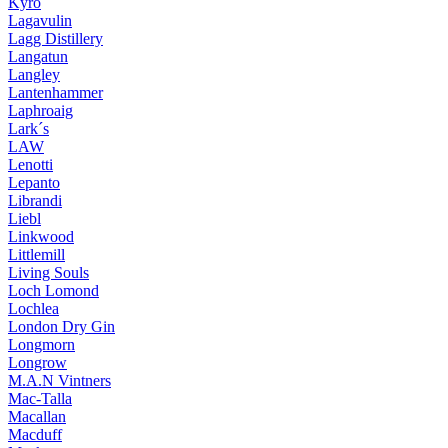
Kyrö
Lagavulin
Lagg Distillery
Langatun
Langley
Lantenhammer
Laphroaig
Lark´s
LAW
Lenotti
Lepanto
Librandi
Liebl
Linkwood
Littlemill
Living Souls
Loch Lomond
Lochlea
London Dry Gin
Longmorn
Longrow
M.A.N Vintners
Mac-Talla
Macallan
Macduff