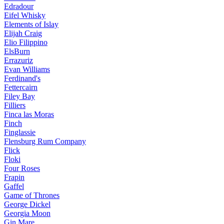
Edradour
Eifel Whisky
Elements of Islay
Elijah Craig
Elio Filippino
ElsBurn
Errazuriz
Evan Williams
Ferdinand's
Fettercairn
Filey Bay
Filliers
Finca las Moras
Finch
Finglassie
Flensburg Rum Company
Flick
Floki
Four Roses
Frapin
Gaffel
Game of Thrones
George Dickel
Georgia Moon
Gin Mare