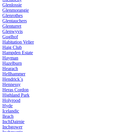
Glenlossie
Glenmorangie
Glenrothes
Glentauchers
Glenturret
Glenwyvis
Guglhof
Habitation Velier
Haig Club
Hampden Estate
Hayman
Hazelburn
Hearach
Hellhammer
Hendrick´s
Hennessy
Heras Cordon
Highland Park
Holyrood
Hyde
Icelandic
Ileach
InchDairnie
Inchgower