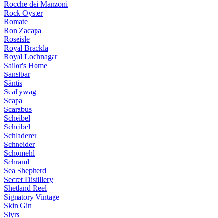
Rocche dei Manzoni
Rock Oyster
Romate
Ron Zacapa
Roseisle
Royal Brackla
Royal Lochnagar
Sailor's Home
Sansibar
Säntis
Scallywag
Scapa
Scarabus
Scheibel
Scheibel
Schladerer
Schneider
Schömehl
Schraml
Sea Shepherd
Secret Distillery
Shetland Reel
Signatory Vintage
Skin Gin
Slyrs