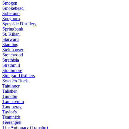
Smögen
Smokehead
Soberano
Speyburn
Speyside Distillery
Springbank
St. Kilian
Starward
Stauning
Steinhauser
Stonewood
Strathisla
Strathmill
Strathmore
Stuttgart Distillers
Sweden Rock
Taittinger
Talisker
Tamdhu
Tamnavulin
Tanqueray
Taylor's
Teaninich
Teerenpeli
The Antiquary (Tomatin)