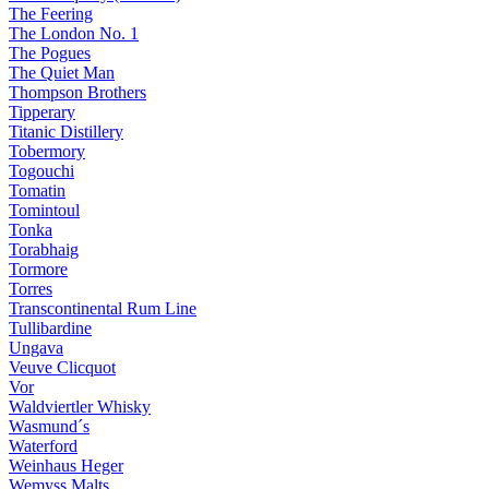
The Feering
The London No. 1
The Pogues
The Quiet Man
Thompson Brothers
Tipperary
Titanic Distillery
Tobermory
Togouchi
Tomatin
Tomintoul
Tonka
Torabhaig
Tormore
Torres
Transcontinental Rum Line
Tullibardine
Ungava
Veuve Clicquot
Vor
Waldviertler Whisky
Wasmund´s
Waterford
Weinhaus Heger
Wemyss Malts