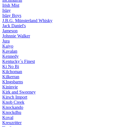
Inchmurrin
Irish Mist
Islay
Islay Boys
J.B.G. Münsterland Whisky
Jack Daniel's
Jameson
Johnnie Walker
Jura
Kaiyo
Kavalan
Kennedy
Kentucky´s Finest
Ki No Bi
Kilchoman
Kilkerran
KIngsbarns
Kininvie
Kirk and Sweeney
Kirsch Import
Knob Creek
Knockando
Knockdhu
Koval
Kreuzritter