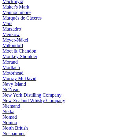
Mackmyra
Maker's Mark
Mannochmore
Marqués de Cáceres
Mars
Marzadro
Meukow
Meyer-Näkel
Miltonduff
Moet & Chandon
Monkey Shoulder
Morand
Mortlach
Motörhead
Murray McDavid
Navy Island
Nc'Nean
New York Distilling Company
New Zealand Whisky Company
Niemand
Nikka
Nomad
Nonino
North British
Nusbaumer