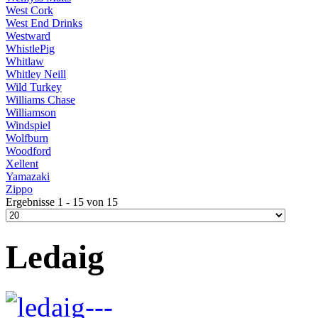
West Cork
West End Drinks
Westward
WhistlePig
Whitlaw
Whitley Neill
Wild Turkey
Williams Chase
Williamson
Windspiel
Wolfburn
Woodford
Xellent
Yamazaki
Zippo
Ergebnisse 1 - 15 von 15
Ledaig