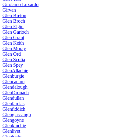
Girolamo Luxardo
Girvan
Glen Breton
Glen Broch
Glen Elgin
Glen Garioch
Glen Grant
Glen Keith
Glen Moray
Glen Ord
Glen Scotia
Glen Spey
GlenAllachie
Glenburgie
Glencadam
Glendalough
GlenDronach
Glendullan
Glenfarclas
Glenfiddich
Glenglassaugh
Glengoyne
Glenkinchie
Glenlivet
Glenlochy