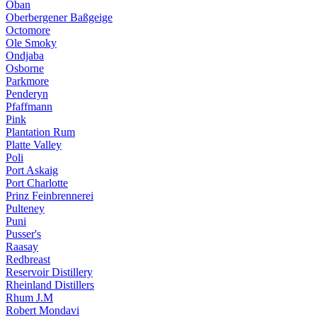
Oban
Oberbergener Baßgeige
Octomore
Ole Smoky
Ondjaba
Osborne
Parkmore
Penderyn
Pfaffmann
Pink
Plantation Rum
Platte Valley
Poli
Port Askaig
Port Charlotte
Prinz Feinbrennerei
Pulteney
Puni
Pusser's
Raasay
Redbreast
Reservoir Distillery
Rheinland Distillers
Rhum J.M
Robert Mondavi