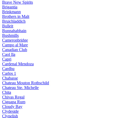
Brave New Spirits
Brigantia
Brinkmann
Brothers in Malt
Bruichladdich
Bulleit
Bunnahabhain
Bushmills
Cameronbridge
Campo al Mare
Canadian Club
Caol Ila
Capri
Cardenal Mendoza
Cardhu
Carlos 1
Chabasse
Chateau Mouton Rothschild
Chateau Ste. Michelle
Chita
Chivas Regal
Ciguapa Rum
Cloudy Bay
Clydeside
Clynelish