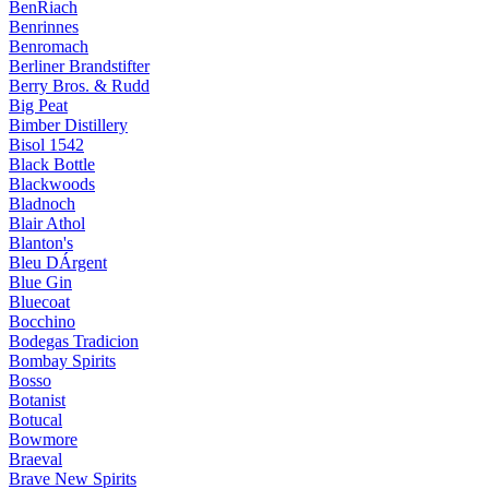
BenRiach
Benrinnes
Benromach
Berliner Brandstifter
Berry Bros. & Rudd
Big Peat
Bimber Distillery
Bisol 1542
Black Bottle
Blackwoods
Bladnoch
Blair Athol
Blanton's
Bleu DÁrgent
Blue Gin
Bluecoat
Bocchino
Bodegas Tradicion
Bombay Spirits
Bosso
Botanist
Botucal
Bowmore
Braeval
Brave New Spirits