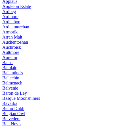
Applaus
Appleton Estate
Ardbeg
Ardmore
Ardnahoe
Ardnamurchan
Armorik
Arran Malt
Auchentoshan
Auchroisk
Aultmore
Aureum
Bain's
Balblair
Ballantine's
Ballechin
Balmenach
Balvenie
Baron de Ley
Basque Moonshiners
Bavarka
Beinn Dubh
Belgian Owl
Belvedere
Ben Nevis