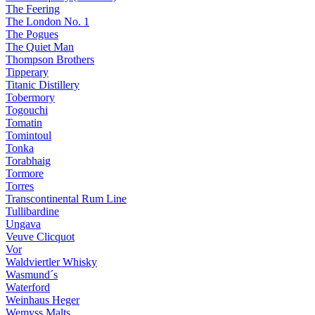
The Feering
The London No. 1
The Pogues
The Quiet Man
Thompson Brothers
Tipperary
Titanic Distillery
Tobermory
Togouchi
Tomatin
Tomintoul
Tonka
Torabhaig
Tormore
Torres
Transcontinental Rum Line
Tullibardine
Ungava
Veuve Clicquot
Vor
Waldviertler Whisky
Wasmund´s
Waterford
Weinhaus Heger
Wemyss Malts