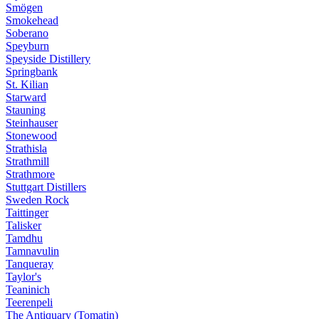
Smögen
Smokehead
Soberano
Speyburn
Speyside Distillery
Springbank
St. Kilian
Starward
Stauning
Steinhauser
Stonewood
Strathisla
Strathmill
Strathmore
Stuttgart Distillers
Sweden Rock
Taittinger
Talisker
Tamdhu
Tamnavulin
Tanqueray
Taylor's
Teaninich
Teerenpeli
The Antiquary (Tomatin)