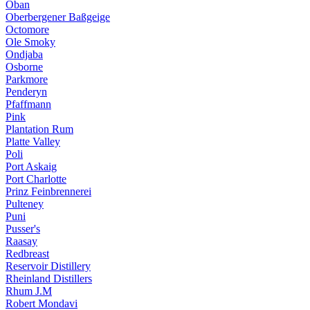
Oban
Oberbergener Baßgeige
Octomore
Ole Smoky
Ondjaba
Osborne
Parkmore
Penderyn
Pfaffmann
Pink
Plantation Rum
Platte Valley
Poli
Port Askaig
Port Charlotte
Prinz Feinbrennerei
Pulteney
Puni
Pusser's
Raasay
Redbreast
Reservoir Distillery
Rheinland Distillers
Rhum J.M
Robert Mondavi