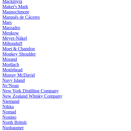
Mackmyra
Maker's Mark
Mannochmore
Marqués de Cáceres
Mars
Marzadro
Meukow
Meyer-Näkel
Miltonduff
Moet & Chandon
Monkey Shoulder
Morand
Mortlach
Motörhead
Murray McDavid
Navy Island
Nc'Nean
New York Distilling Company
New Zealand Whisky Company
Niemand
Nikka
Nomad
Nonino
North British
Nusbaumer