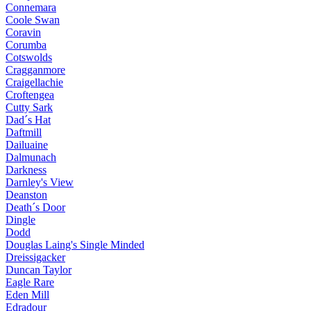
Connemara
Coole Swan
Coravin
Corumba
Cotswolds
Cragganmore
Craigellachie
Croftengea
Cutty Sark
Dad´s Hat
Daftmill
Dailuaine
Dalmunach
Darkness
Darnley's View
Deanston
Death´s Door
Dingle
Dodd
Douglas Laing's Single Minded
Dreissigacker
Duncan Taylor
Eagle Rare
Eden Mill
Edradour