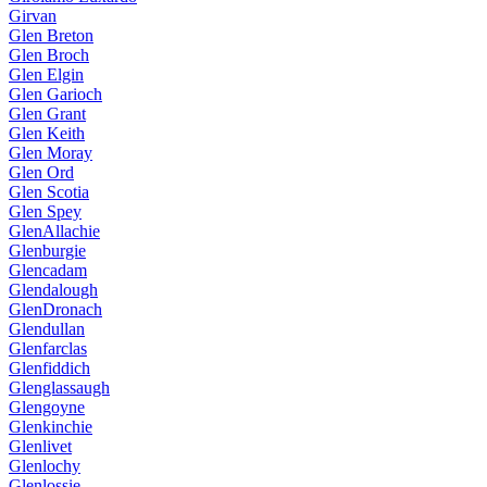
Girvan
Glen Breton
Glen Broch
Glen Elgin
Glen Garioch
Glen Grant
Glen Keith
Glen Moray
Glen Ord
Glen Scotia
Glen Spey
GlenAllachie
Glenburgie
Glencadam
Glendalough
GlenDronach
Glendullan
Glenfarclas
Glenfiddich
Glenglassaugh
Glengoyne
Glenkinchie
Glenlivet
Glenlochy
Glenlossie