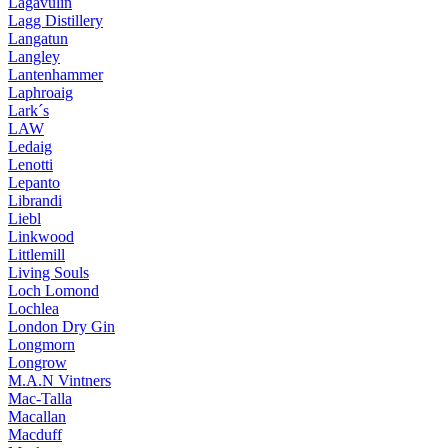
Lagavulin
Lagg Distillery
Langatun
Langley
Lantenhammer
Laphroaig
Lark´s
LAW
Ledaig
Lenotti
Lepanto
Librandi
Liebl
Linkwood
Littlemill
Living Souls
Loch Lomond
Lochlea
London Dry Gin
Longmorn
Longrow
M.A.N Vintners
Mac-Talla
Macallan
Macduff