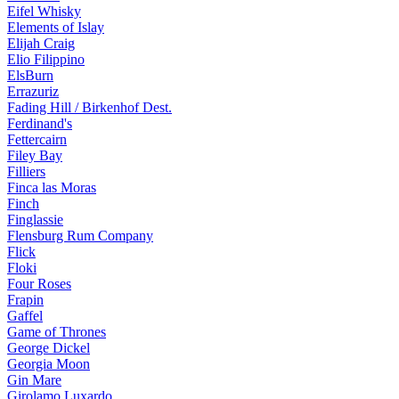
Eifel Whisky
Elements of Islay
Elijah Craig
Elio Filippino
ElsBurn
Errazuriz
Fading Hill / Birkenhof Dest.
Ferdinand's
Fettercairn
Filey Bay
Filliers
Finca las Moras
Finch
Finglassie
Flensburg Rum Company
Flick
Floki
Four Roses
Frapin
Gaffel
Game of Thrones
George Dickel
Georgia Moon
Gin Mare
Girolamo Luxardo