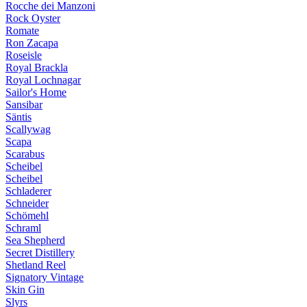
Rocche dei Manzoni
Rock Oyster
Romate
Ron Zacapa
Roseisle
Royal Brackla
Royal Lochnagar
Sailor's Home
Sansibar
Säntis
Scallywag
Scapa
Scarabus
Scheibel
Scheibel
Schladerer
Schneider
Schömehl
Schraml
Sea Shepherd
Secret Distillery
Shetland Reel
Signatory Vintage
Skin Gin
Slyrs