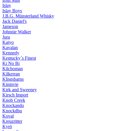
Irish Mist
Islay
Islay Boys
J.B.G. Münsterland Whisky
Jack Daniel's
Jameson
Johnnie Walker
Jura
Kaiyo
Kavalan
Kennedy
Kentucky´s Finest
Ki No Bi
Kilchoman
Kilkerran
KIngsbarns
Kininvie
Kirk and Sweeney
Kirsch Import
Knob Creek
Knockando
Knockdhu
Koval
Kreuzritter
Kyrö