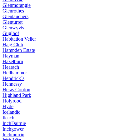
Glenmorangie
Glenrothes
Glentauchers
Glenturret
Glenwyvis
Guglhof
Habitation Velier
Haig Club
Hampden Estate
Hayman
Hazelburn
Hearach
Hellhammer
Hendrick´s
Hennessy
Heras Cordon
Highland Park
Holyrood
Hyde
Icelandic
Ileach
InchDairnie
Inchgower
Inchmurrin