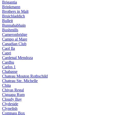
Brigantia
Brinkmann
Brothers in Malt
Bruichladdich
Bulleit
Bunnahabhain
Bushmills
Cameronbridge
Campo al Mare
Canadian Club
Caol Ila
Capri
Cardenal Mendoza
Cardhu
Carlos 1
Chabasse
Chateau Mouton Rothschild
Chateau Ste. Michelle
Chita
Chivas Regal
Ciguapa Rum
Cloudy Bay
Clydeside
Clynelish
Compass Box