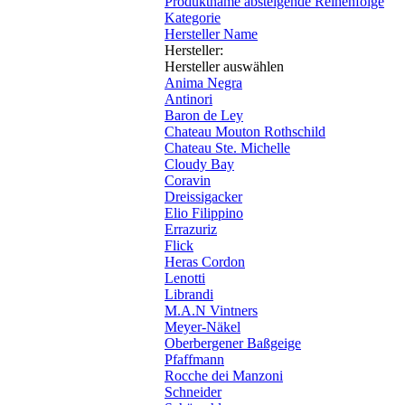
Produktname absteigende Reihenfolge
Kategorie
Hersteller Name
Hersteller:
Hersteller auswählen
Anima Negra
Antinori
Baron de Ley
Chateau Mouton Rothschild
Chateau Ste. Michelle
Cloudy Bay
Coravin
Dreissigacker
Elio Filippino
Errazuriz
Flick
Heras Cordon
Lenotti
Librandi
M.A.N Vintners
Meyer-Näkel
Oberbergener Baßgeige
Pfaffmann
Rocche dei Manzoni
Schneider