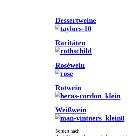
Dessertweine
Raritäten
Roséwein
Rotwein
Weißwein
Sortiert nach