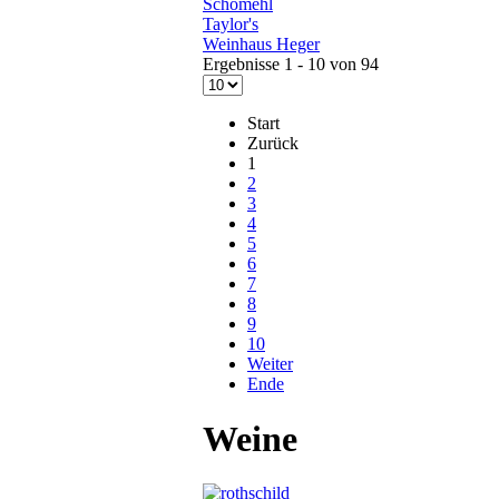
Schömehl
Taylor's
Weinhaus Heger
Ergebnisse 1 - 10 von 94
Start
Zurück
1
2
3
4
5
6
7
8
9
10
Weiter
Ende
Weine