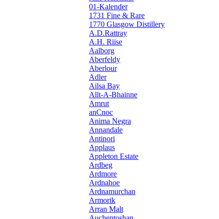
01-Kalender
1731 Fine & Rare
1770 Glasgow Distillery
A.D.Rattray
A.H. Riise
Aalborg
Aberfeldy
Aberlour
Adler
Ailsa Bay
Allt-A-Bhainne
Amrut
anCnoc
Anima Negra
Annandale
Antinori
Applaus
Appleton Estate
Ardbeg
Ardmore
Ardnahoe
Ardnamurchan
Armorik
Arran Malt
Auchentoshan