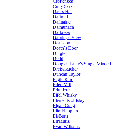
Croftengea
Cutty Sark
Dad´s Hat
Daftmill
Dailuaine
Dalmunach
Darkness
Darnley's View
Deanston
Death´s Door
Dingle
Dodd
Douglas Laing's Single Minded
Dreissigacker
Duncan Taylor
Eagle Rare
Eden Mill
Edradour
Eifel Whisky
Elements of Islay
Elijah Craig
Elio Filippino
ElsBurn
Errazuriz
Evan Williams