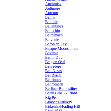
Auchroisk
Aultmore
Aureum
Bain's
Balblair
Ballantine's
Ballechin
Balmenach
Balvenie
Baron de Ley
Basque Moonshiners
Bavarka
Beinn Dubh
Belgian Owl
Belvedere
Ben Nevis
BenRiach
Benrinnes
Benromach
Berliner Brandstifter
Berry Bros. & Rudd
Big Peat
Bimber Distillery
Birkenhof/Fading Hill
Bisol 1542