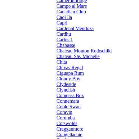
Cameronbridge
Campo al Mare
Canadian Club
Caol Ila
Capri
Cardenal Mendoza
Cardhu
Carlos 1
Chabasse
Chateau Mouton Rothschild
Chateau Ste. Michelle
Chita
Chivas Regal
Ciguapa Rum
Cloudy Bay
Clydeside
Clynelish
Compass Box
Connemara
Coole Swan
Coravin
Corumba
Cotswolds
Cragganmore
Craigellachie