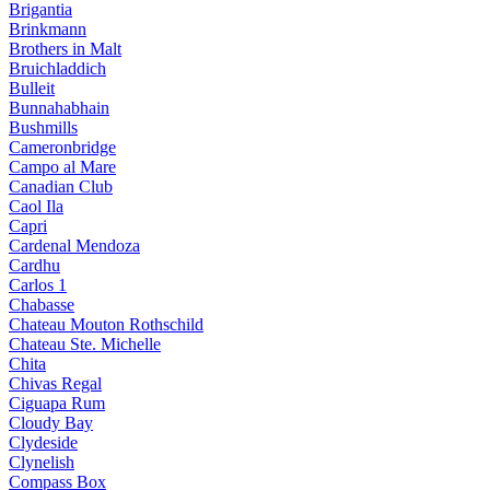
Brigantia
Brinkmann
Brothers in Malt
Bruichladdich
Bulleit
Bunnahabhain
Bushmills
Cameronbridge
Campo al Mare
Canadian Club
Caol Ila
Capri
Cardenal Mendoza
Cardhu
Carlos 1
Chabasse
Chateau Mouton Rothschild
Chateau Ste. Michelle
Chita
Chivas Regal
Ciguapa Rum
Cloudy Bay
Clydeside
Clynelish
Compass Box