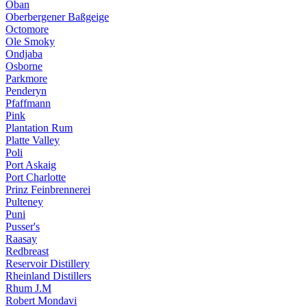
Oban
Oberbergener Baßgeige
Octomore
Ole Smoky
Ondjaba
Osborne
Parkmore
Penderyn
Pfaffmann
Pink
Plantation Rum
Platte Valley
Poli
Port Askaig
Port Charlotte
Prinz Feinbrennerei
Pulteney
Puni
Pusser's
Raasay
Redbreast
Reservoir Distillery
Rheinland Distillers
Rhum J.M
Robert Mondavi