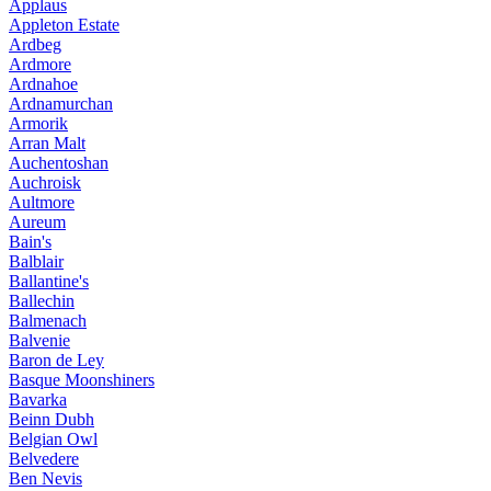
Applaus
Appleton Estate
Ardbeg
Ardmore
Ardnahoe
Ardnamurchan
Armorik
Arran Malt
Auchentoshan
Auchroisk
Aultmore
Aureum
Bain's
Balblair
Ballantine's
Ballechin
Balmenach
Balvenie
Baron de Ley
Basque Moonshiners
Bavarka
Beinn Dubh
Belgian Owl
Belvedere
Ben Nevis