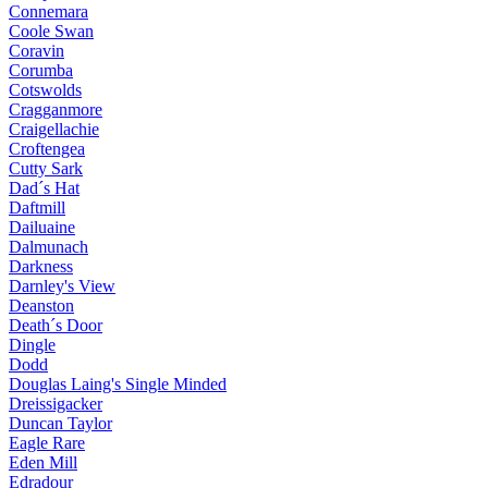
Connemara
Coole Swan
Coravin
Corumba
Cotswolds
Cragganmore
Craigellachie
Croftengea
Cutty Sark
Dad´s Hat
Daftmill
Dailuaine
Dalmunach
Darkness
Darnley's View
Deanston
Death´s Door
Dingle
Dodd
Douglas Laing's Single Minded
Dreissigacker
Duncan Taylor
Eagle Rare
Eden Mill
Edradour