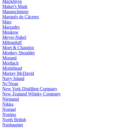
Mackmyra
Maker's Mark
Mannochmore
Marqués de Cáceres
Mars
Marzadro
Meukow
Meyer-Näkel
Miltonduff
Moet & Chandon
Monkey Shoulder
Morand
Mortlach
Motörhead
Murray McDavid
Navy Island
Nc'Nean
New York Distilling Company
New Zealand Whisky Company
Niemand
Nikka
Nomad
Nonino
North British
Nusbaumer