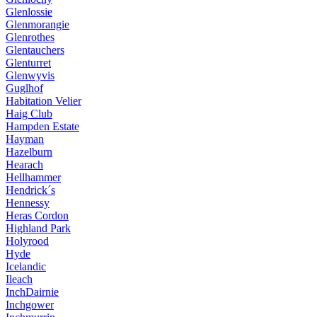
Glenlossie
Glenmorangie
Glenrothes
Glentauchers
Glenturret
Glenwyvis
Guglhof
Habitation Velier
Haig Club
Hampden Estate
Hayman
Hazelburn
Hearach
Hellhammer
Hendrick´s
Hennessy
Heras Cordon
Highland Park
Holyrood
Hyde
Icelandic
Ileach
InchDairnie
Inchgower