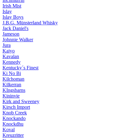
Inchmurrin
Irish Mist
Islay
Islay Boys
J.B.G. Münsterland Whisky
Jack Daniel's
Jameson
Johnnie Walker
Jura
Kaiyo
Kavalan
Kennedy
Kentucky´s Finest
Ki No Bi
Kilchoman
Kilkerran
KIngsbarns
Kininvie
Kirk and Sweeney
Kirsch Import
Knob Creek
Knockando
Knockdhu
Koval
Kreuzritter