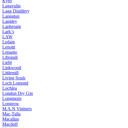
Kyrö
Lagavulin
Lagg Distillery
Langatun
Langley
Laphroaig
Lark´s
LAW
Ledaig
Lenotti
Lepanto
Librandi
Liebl
Linkwood
Littlemill
Living Souls
Loch Lomond
Lochlea
London Dry Gin
Longmorn
Longrow
M.A.N Vintners
Mac-Talla
Macallan
Macduff