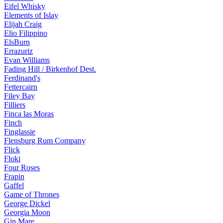
Eifel Whisky
Elements of Islay
Elijah Craig
Elio Filippino
ElsBurn
Errazuriz
Evan Williams
Fading Hill / Birkenhof Dest.
Ferdinand's
Fettercairn
Filey Bay
Filliers
Finca las Moras
Finch
Finglassie
Flensburg Rum Company
Flick
Floki
Four Roses
Frapin
Gaffel
Game of Thrones
George Dickel
Georgia Moon
Gin Mare