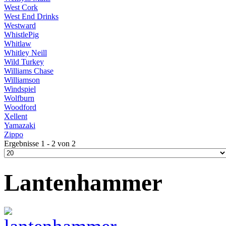
West Cork
West End Drinks
Westward
WhistlePig
Whitlaw
Whitley Neill
Wild Turkey
Williams Chase
Williamson
Windspiel
Wolfburn
Woodford
Xellent
Yamazaki
Zippo
Ergebnisse 1 - 2 von 2
Lantenhammer