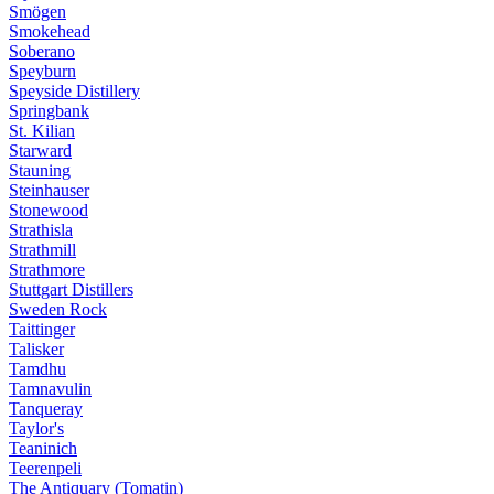
Smögen
Smokehead
Soberano
Speyburn
Speyside Distillery
Springbank
St. Kilian
Starward
Stauning
Steinhauser
Stonewood
Strathisla
Strathmill
Strathmore
Stuttgart Distillers
Sweden Rock
Taittinger
Talisker
Tamdhu
Tamnavulin
Tanqueray
Taylor's
Teaninich
Teerenpeli
The Antiquary (Tomatin)