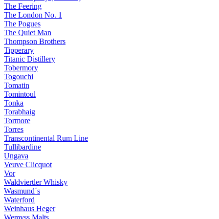
The Feering
The London No. 1
The Pogues
The Quiet Man
Thompson Brothers
Tipperary
Titanic Distillery
Tobermory
Togouchi
Tomatin
Tomintoul
Tonka
Torabhaig
Tormore
Torres
Transcontinental Rum Line
Tullibardine
Ungava
Veuve Clicquot
Vor
Waldviertler Whisky
Wasmund´s
Waterford
Weinhaus Heger
Wemyss Malts