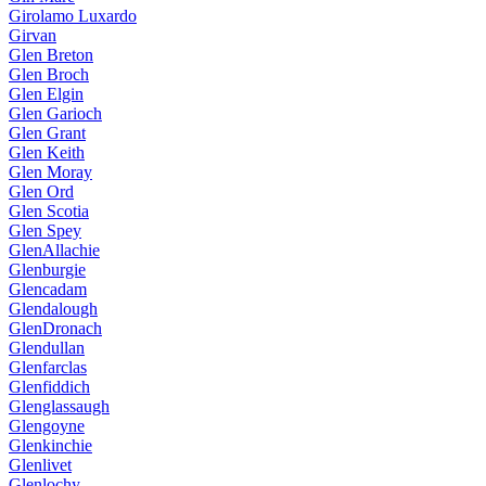
Girolamo Luxardo
Girvan
Glen Breton
Glen Broch
Glen Elgin
Glen Garioch
Glen Grant
Glen Keith
Glen Moray
Glen Ord
Glen Scotia
Glen Spey
GlenAllachie
Glenburgie
Glencadam
Glendalough
GlenDronach
Glendullan
Glenfarclas
Glenfiddich
Glenglassaugh
Glengoyne
Glenkinchie
Glenlivet
Glenlochy