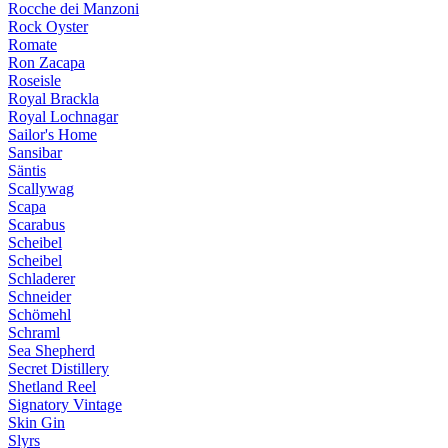
Rocche dei Manzoni
Rock Oyster
Romate
Ron Zacapa
Roseisle
Royal Brackla
Royal Lochnagar
Sailor's Home
Sansibar
Säntis
Scallywag
Scapa
Scarabus
Scheibel
Scheibel
Schladerer
Schneider
Schömehl
Schraml
Sea Shepherd
Secret Distillery
Shetland Reel
Signatory Vintage
Skin Gin
Slyrs