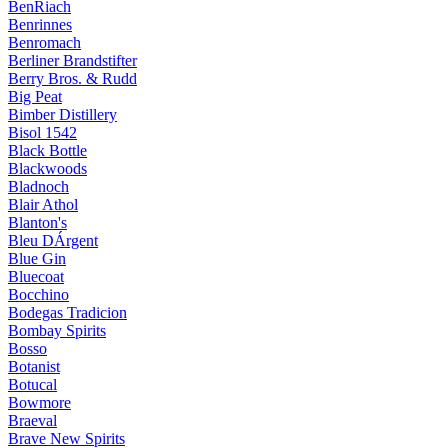
BenRiach
Benrinnes
Benromach
Berliner Brandstifter
Berry Bros. & Rudd
Big Peat
Bimber Distillery
Bisol 1542
Black Bottle
Blackwoods
Bladnoch
Blair Athol
Blanton's
Bleu DÁrgent
Blue Gin
Bluecoat
Bocchino
Bodegas Tradicion
Bombay Spirits
Bosso
Botanist
Botucal
Bowmore
Braeval
Brave New Spirits