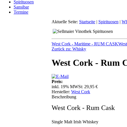
Spirituosen
Sansibar
Termine
Aktuelle Seite:
Startseite
|
Spirituosen
|
Wh
West Cork - Maritime - RUM CASK
West
Zurück zu: Whisky
West Cork - Rum 
Preis:
inkl. 19% MWSt:
29,95 €
Hersteller:
West Cork
Beschreibung
West Cork - Rum Cask
Single Malt Irish Whiskey